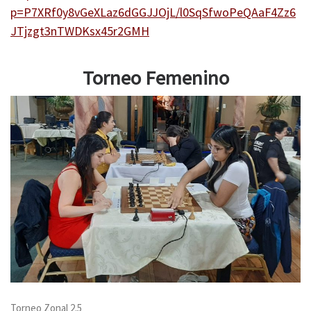
p=P7XRf0y8vGeXLaz6dGGJJOjL/l0SqSfwoPeQAaF4Zz6
JTjzgt3nTWDKsx45r2GMH
Torneo Femenino
Torneo Zonal 2.5