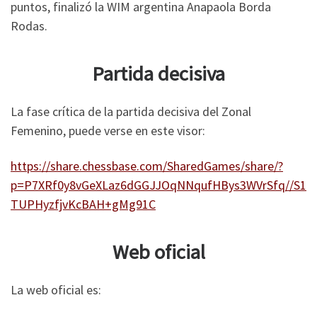
puntos, finalizó la WIM argentina Anapaola Borda
Rodas.
Partida decisiva
La fase crítica de la partida decisiva del Zonal
Femenino, puede verse en este visor:
https://share.chessbase.com/SharedGames/share/?
p=P7XRf0y8vGeXLaz6dGGJJOqNNqufHBys3WVrSfq//S1
TUPHyzfjvKcBAH+gMg91C
Web oficial
La web oficial es: