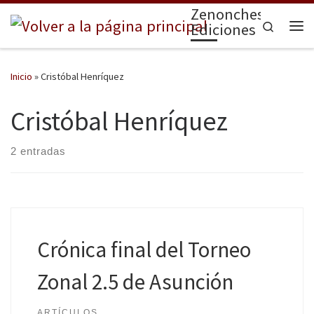
Zenonchess
Saltar al contenido
Search
Ediciones
Me
Inicio
»
Cristóbal Henríquez
Cristóbal Henríquez
2 entradas
Crónica final del Torneo
Zonal 2.5 de Asunción
ARTÍCULOS