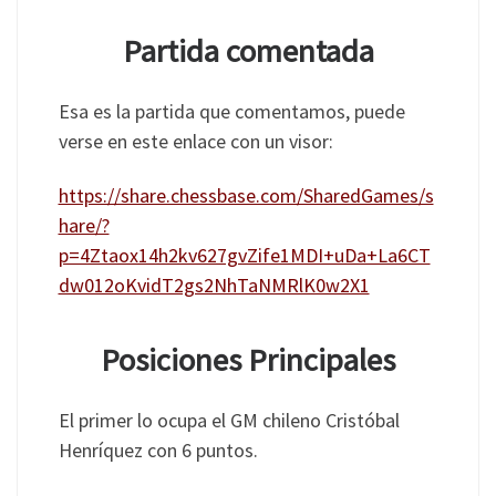
Partida comentada
Esa es la partida que comentamos, puede
verse en este enlace con un visor:
https://share.chessbase.com/SharedGames/s
hare/?
p=4Ztaox14h2kv627gvZife1MDI+uDa+La6CT
dw012oKvidT2gs2NhTaNMRlK0w2X1
Posiciones Principales
El primer lo ocupa el GM chileno Cristóbal
Henríquez con 6 puntos.