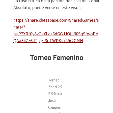
La fase crítica de la partida decisiva del Zonal
Absoluto, puede verse en este visor:
https://share.chessbase.com/SharedGames/s
hare/?
p=P7XRf0y8vGeXLaz6dGGJJOjL/l0SqSfwoPe
QAaF4Zz6JTjzgt3nTWDKsx45r2GMH
Torneo Femenino
Torneo
Zonal 2.5
R 9 María
José
Campos