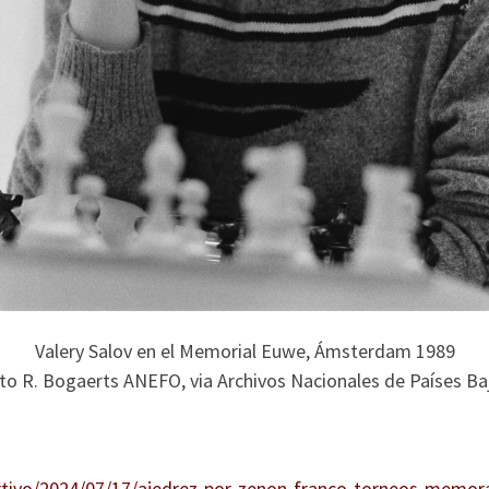
Valery Salov en el Memorial Euwe, Ámsterdam 1989
to R. Bogaerts ANEFO, via Archivos Nacionales de Países Ba
rtivo/2024/07/17/ajedrez-por-zenon-franco-torneos-memo