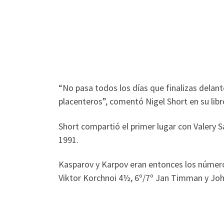
“No pasa todos los días que finalizas delan
placenteros”, comentó Nigel Short en su lib
Short compartió el primer lugar con Valery 
1991.
Kasparov y Karpov eran entonces los números
Viktor Korchnoi 4½, 6º/7º Jan Timman y Joha