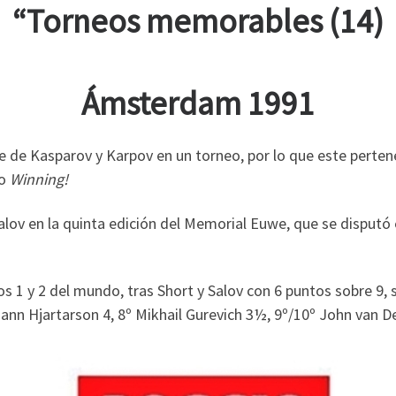
“Torneos memorables (14)
Ámsterdam 1991
te de Kasparov y Karpov en un torneo, por lo que este pert
ro
Winning!
Salov en la quinta edición del Memorial Euwe, que se disput
 1 y 2 del mundo, tras Short y Salov con 6 puntos sobre 9, 
nn Hjartarson 4, 8º Mikhail Gurevich 3½, 9º/10º John van Der