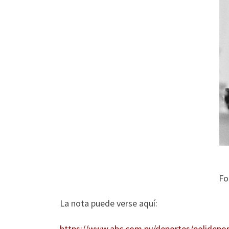
Fo
La nota puede verse aquí:
https://www.abc.com.py/deportes/polidepo