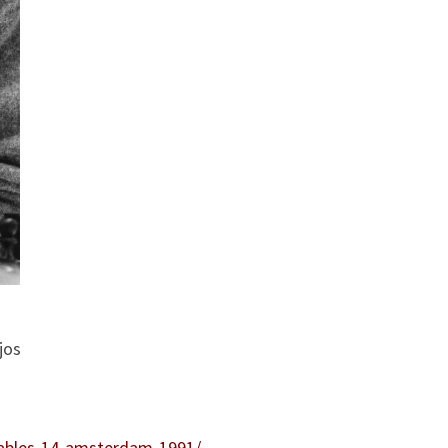
jos
rables-14-amsterdam-1991/