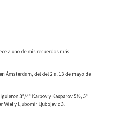
enece a uno de mis recuerdos más
ó en Ámsterdam, del del 2 al 13 de mayo de
siguieron 3º/4º Karpov y Kasparov 5½, 5º
 Wiel y Ljubomir Ljubojevic 3.