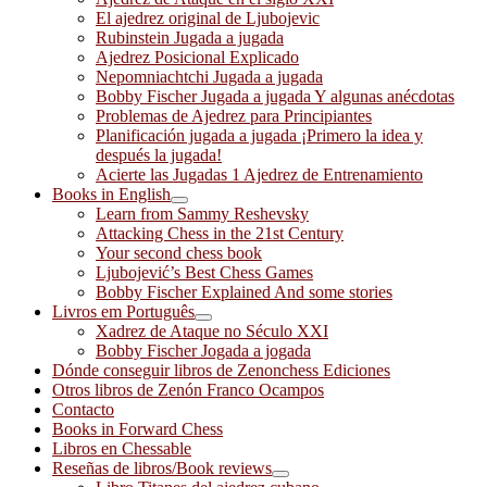
El ajedrez original de Ljubojevic
Rubinstein Jugada a jugada
Ajedrez Posicional Explicado
Nepomniachtchi Jugada a jugada
Bobby Fischer Jugada a jugada Y algunas anécdotas
Problemas de Ajedrez para Principiantes
Planificación jugada a jugada ¡Primero la idea y
después la jugada!
Acierte las Jugadas 1 Ajedrez de Entrenamiento
Books in English
Learn from Sammy Reshevsky
Attacking Chess in the 21st Century
Your second chess book
Ljubojević’s Best Chess Games
Bobby Fischer Explained And some stories
Livros em Português
Xadrez de Ataque no Século XXI
Bobby Fischer Jogada a jogada
Dónde conseguir libros de Zenonchess Ediciones
Otros libros de Zenón Franco Ocampos
Contacto
Books in Forward Chess
Libros en Chessable
Reseñas de libros/Book reviews