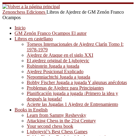
Saltar
al
Zenonchess Ediciones
Libros de Ajedrez de GM Zenón Franco
contenido
Ocampos
Inicio
GM Zenón Franco Ocampos El autor
Libros en castellano
Torneos Internacionales de Ajedrez Clarín Tomo I:
1978-1979
Ajedrez de Ataque en el siglo XXI
El ajedrez original de Ljubojevic
Rubinstein Jugada a jugada
Ajedrez Posicional Explicado
Nepomniachtchi Jugada a jugada
Bobby Fischer Jugada a jugada Y algunas anécdotas
Problemas de Ajedrez para Principiantes
Planificación jugada a jugada ¡Primero la idea y
después la jugada!
Acierte las Jugadas 1 Ajedrez de Entrenamiento
Books in English
Learn from Sammy Reshevsky
Attacking Chess in the 21st Century
Your second chess book
Ljubojević’s Best Chess Games