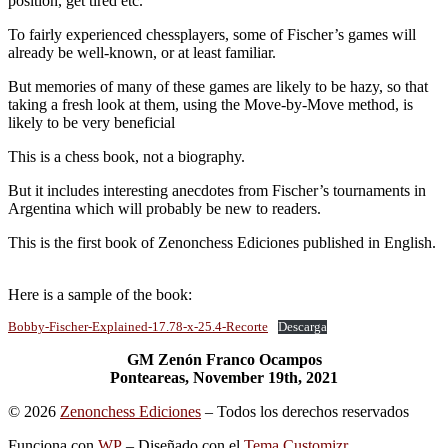
position, get tired etc.
To fairly experienced chessplayers, some of Fischer’s games will
already be well-known, or at least familiar.
But memories of many of these games are likely to be hazy, so that
taking a fresh look at them, using the Move-by-Move method, is
likely to be very beneficial
This is a chess book, not a biography.
But it includes interesting anecdotes from Fischer’s tournaments in
Argentina which will probably be new to readers.
This is the first book of Zenonchess Ediciones published in English.
Here is a sample of the book:
Bobby-Fischer-Explained-17.78-x-25.4-Recorte
Descarga
GM Zenón Franco Ocampos
Ponteareas, November 19th, 2021
© 2026
Zenonchess Ediciones
– Todos los derechos reservados
Funciona con
WP
– Diseñado con el
Tema Customizr