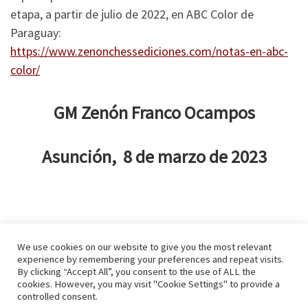
etapa, a partir de julio de 2022, en ABC Color de
Paraguay:
https://www.zenonchessediciones.com/notas-en-abc-
color/
GM Zenón Franco Ocampos
Asunción, 8 de marzo de 2023
We use cookies on our website to give you the most relevant
experience by remembering your preferences and repeat visits.
By clicking “Accept All”, you consent to the use of ALL the
© 2026
Zenonchess Ediciones
– Todos los derechos reservados
cookies. However, you may visit "Cookie Settings" to provide a
Funciona con
WP
– Diseñado con el
Tema Customizr
controlled consent.