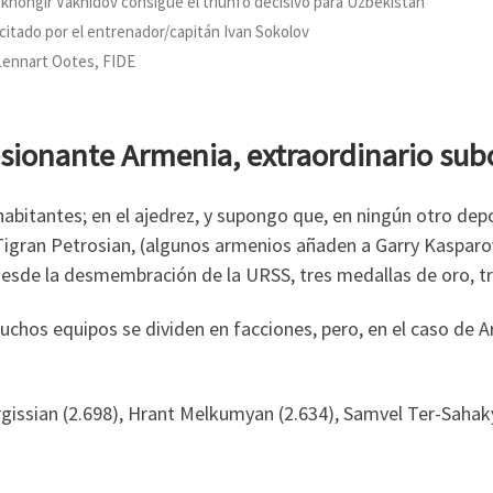
khongir Vakhidov consigue el triunfo decisivo para Uzbekistán
icitado por el entrenador/capitán Ivan Sokolov
Lennart Ootes, FIDE
sionante Armenia, extraordinario s
habitantes; en el ajedrez, y supongo que, en ningún otro dep
gran Petrosian, (algunos armenios añaden a Garry Kasparov
desde la desmembración de la URSS, tres medallas de oro, tr
uchos equipos se dividen en facciones, pero, en el caso de 
rgissian (2.698), Hrant Melkumyan (2.634), Samvel Ter-Sahak