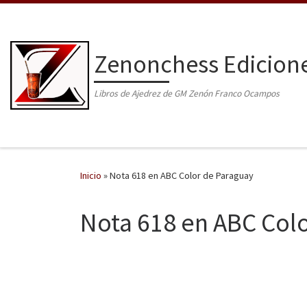
Saltar al contenido
Zenonchess Edicion
Libros de Ajedrez de GM Zenón Franco Ocampos
Inicio
»
Nota 618 en ABC Color de Paraguay
Nota 618 en ABC Col