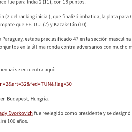
ce fue para India 2 (11), con 18 puntos.
a (2 del ranking inicial), que finalizó imbatida, la plata par
empate que EE. UU. (7) y Kazakstán (10).
 Paraguay, estaba preclasificado 47 en la sección masculina 
njuntos en la última ronda contra adversarios con mucho me
hennai se encuentra aquí:
x?lan=2&art=32&fed=TUN&flag=30
 en Budapest, Hungría.
ady Dvorkovich
fue reelegido como presidente y se designó l
irá 100 años.