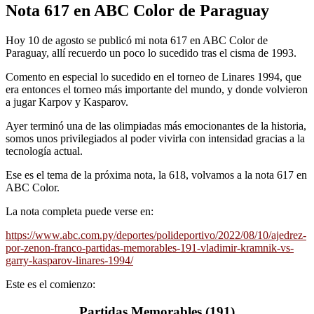
Nota 617 en ABC Color de Paraguay
Hoy 10 de agosto se publicó mi nota 617 en ABC Color de
Paraguay, allí recuerdo un poco lo sucedido tras el cisma de 1993.
Comento en especial lo sucedido en el torneo de Linares 1994, que
era entonces el torneo más importante del mundo, y donde volvieron
a jugar Karpov y Kasparov.
Ayer terminó una de las olimpiadas más emocionantes de la historia,
somos unos privilegiados al poder vivirla con intensidad gracias a la
tecnología actual.
Ese es el tema de la próxima nota, la 618, volvamos a la nota 617 en
ABC Color.
La nota completa puede verse en:
https://www.abc.com.py/deportes/polideportivo/2022/08/10/ajedrez-
por-zenon-franco-partidas-memorables-191-vladimir-kramnik-vs-
garry-kasparov-linares-1994/
Este es el comienzo:
Partidas Memorables (191)