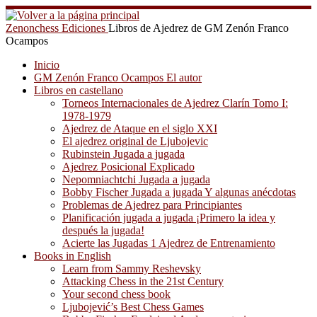
Saltar
al
Zenonchess Ediciones
Libros de Ajedrez de GM Zenón Franco
contenido
Ocampos
Inicio
GM Zenón Franco Ocampos El autor
Libros en castellano
Torneos Internacionales de Ajedrez Clarín Tomo I:
1978-1979
Ajedrez de Ataque en el siglo XXI
El ajedrez original de Ljubojevic
Rubinstein Jugada a jugada
Ajedrez Posicional Explicado
Nepomniachtchi Jugada a jugada
Bobby Fischer Jugada a jugada Y algunas anécdotas
Problemas de Ajedrez para Principiantes
Planificación jugada a jugada ¡Primero la idea y
después la jugada!
Acierte las Jugadas 1 Ajedrez de Entrenamiento
Books in English
Learn from Sammy Reshevsky
Attacking Chess in the 21st Century
Your second chess book
Ljubojević’s Best Chess Games