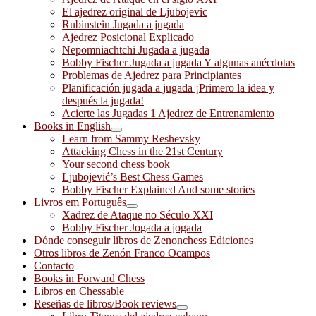
El ajedrez original de Ljubojevic
Rubinstein Jugada a jugada
Ajedrez Posicional Explicado
Nepomniachtchi Jugada a jugada
Bobby Fischer Jugada a jugada Y algunas anécdotas
Problemas de Ajedrez para Principiantes
Planificación jugada a jugada ¡Primero la idea y
después la jugada!
Acierte las Jugadas 1 Ajedrez de Entrenamiento
Books in English
Learn from Sammy Reshevsky
Attacking Chess in the 21st Century
Your second chess book
Ljubojević’s Best Chess Games
Bobby Fischer Explained And some stories
Livros em Português
Xadrez de Ataque no Século XXI
Bobby Fischer Jogada a jogada
Dónde conseguir libros de Zenonchess Ediciones
Otros libros de Zenón Franco Ocampos
Contacto
Books in Forward Chess
Libros en Chessable
Reseñas de libros/Book reviews