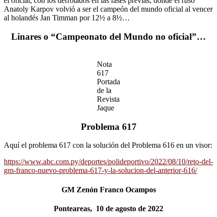
el oficial, con los derrotados en las fases previas, donde el ruso
Anatoly Karpov volvió a ser el campeón del mundo oficial al vencer
al holandés Jan Timman por 12½ a 8½…
Linares o “Campeonato del Mundo no oficial”…
Nota
617
Portada
de la
Revista
Jaque
Problema 617
Aquí el problema 617 con la solución del Problema 616 en un visor:
https://www.abc.com.py/deportes/polideportivo/2022/08/10/reto-del-
gm-franco-nuevo-problema-617-y-la-solucion-del-anterior-616/
GM Zenón Franco Ocampos
Ponteareas, 10 de agosto de 2022