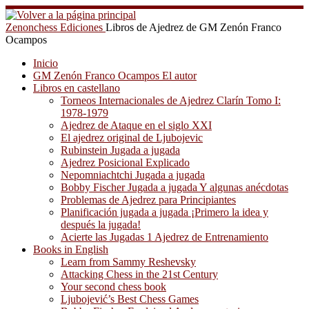
Saltar
al
Zenonchess Ediciones
Libros de Ajedrez de GM Zenón Franco
contenido
Ocampos
Inicio
GM Zenón Franco Ocampos El autor
Libros en castellano
Torneos Internacionales de Ajedrez Clarín Tomo I:
1978-1979
Ajedrez de Ataque en el siglo XXI
El ajedrez original de Ljubojevic
Rubinstein Jugada a jugada
Ajedrez Posicional Explicado
Nepomniachtchi Jugada a jugada
Bobby Fischer Jugada a jugada Y algunas anécdotas
Problemas de Ajedrez para Principiantes
Planificación jugada a jugada ¡Primero la idea y
después la jugada!
Acierte las Jugadas 1 Ajedrez de Entrenamiento
Books in English
Learn from Sammy Reshevsky
Attacking Chess in the 21st Century
Your second chess book
Ljubojević’s Best Chess Games