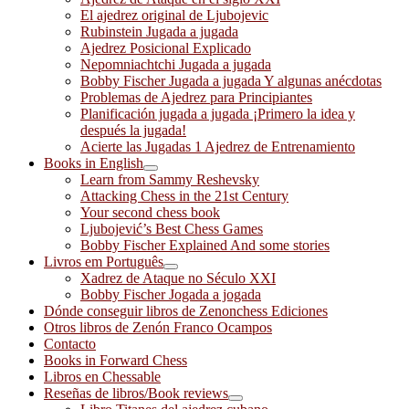
El ajedrez original de Ljubojevic
Rubinstein Jugada a jugada
Ajedrez Posicional Explicado
Nepomniachtchi Jugada a jugada
Bobby Fischer Jugada a jugada Y algunas anécdotas
Problemas de Ajedrez para Principiantes
Planificación jugada a jugada ¡Primero la idea y
después la jugada!
Acierte las Jugadas 1 Ajedrez de Entrenamiento
Books in English
Learn from Sammy Reshevsky
Attacking Chess in the 21st Century
Your second chess book
Ljubojević’s Best Chess Games
Bobby Fischer Explained And some stories
Livros em Português
Xadrez de Ataque no Século XXI
Bobby Fischer Jogada a jogada
Dónde conseguir libros de Zenonchess Ediciones
Otros libros de Zenón Franco Ocampos
Contacto
Books in Forward Chess
Libros en Chessable
Reseñas de libros/Book reviews