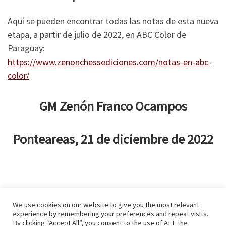
Aquí se pueden encontrar todas las notas de esta nueva
etapa, a partir de julio de 2022, en ABC Color de
Paraguay:
https://www.zenonchessediciones.com/notas-en-abc-
color/
GM Zenón Franco Ocampos
Ponteareas, 21 de diciembre de 2022
We use cookies on our website to give you the most relevant
experience by remembering your preferences and repeat visits.
By clicking “Accept All”, you consent to the use of ALL the
© 2026
Zenonchess Ediciones
– Todos los derechos reservados