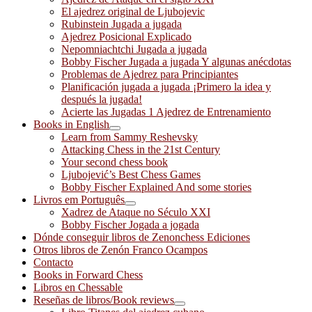
El ajedrez original de Ljubojevic
Rubinstein Jugada a jugada
Ajedrez Posicional Explicado
Nepomniachtchi Jugada a jugada
Bobby Fischer Jugada a jugada Y algunas anécdotas
Problemas de Ajedrez para Principiantes
Planificación jugada a jugada ¡Primero la idea y
después la jugada!
Acierte las Jugadas 1 Ajedrez de Entrenamiento
Books in English
Learn from Sammy Reshevsky
Attacking Chess in the 21st Century
Your second chess book
Ljubojević’s Best Chess Games
Bobby Fischer Explained And some stories
Livros em Português
Xadrez de Ataque no Século XXI
Bobby Fischer Jogada a jogada
Dónde conseguir libros de Zenonchess Ediciones
Otros libros de Zenón Franco Ocampos
Contacto
Books in Forward Chess
Libros en Chessable
Reseñas de libros/Book reviews