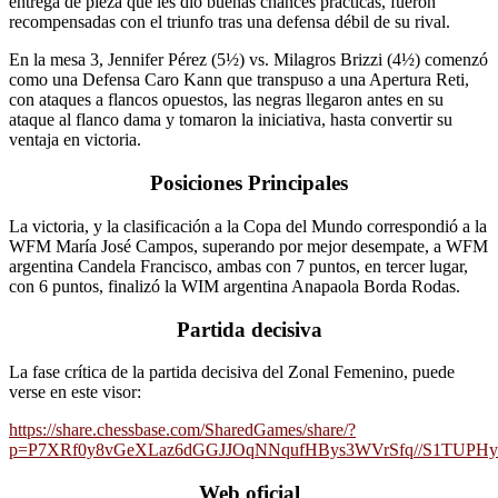
entrega de pieza que les dio buenas chances prácticas, fueron
recompensadas con el triunfo tras una defensa débil de su rival.
En la mesa 3, Jennifer Pérez (5½) vs. Milagros Brizzi (4½) comenzó
como una Defensa Caro Kann que transpuso a una Apertura Reti,
con ataques a flancos opuestos, las negras llegaron antes en su
ataque al flanco dama y tomaron la iniciativa, hasta convertir su
ventaja en victoria.
Posiciones Principales
La victoria, y la clasificación a la Copa del Mundo correspondió a la
WFM María José Campos, superando por mejor desempate, a WFM
argentina Candela Francisco, ambas con 7 puntos, en tercer lugar,
con 6 puntos, finalizó la WIM argentina Anapaola Borda Rodas.
Partida decisiva
La fase crítica de la partida decisiva del Zonal Femenino, puede
verse en este visor:
https://share.chessbase.com/SharedGames/share/?
p=P7XRf0y8vGeXLaz6dGGJJOqNNqufHBys3WVrSfq//S1TUPH
Web oficial