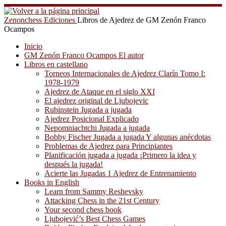
Saltar
al
Zenonchess Ediciones
Libros de Ajedrez de GM Zenón Franco
contenido
Ocampos
Inicio
GM Zenón Franco Ocampos El autor
Libros en castellano
Torneos Internacionales de Ajedrez Clarín Tomo I:
1978-1979
Ajedrez de Ataque en el siglo XXI
El ajedrez original de Ljubojevic
Rubinstein Jugada a jugada
Ajedrez Posicional Explicado
Nepomniachtchi Jugada a jugada
Bobby Fischer Jugada a jugada Y algunas anécdotas
Problemas de Ajedrez para Principiantes
Planificación jugada a jugada ¡Primero la idea y
después la jugada!
Acierte las Jugadas 1 Ajedrez de Entrenamiento
Books in English
Learn from Sammy Reshevsky
Attacking Chess in the 21st Century
Your second chess book
Ljubojević’s Best Chess Games