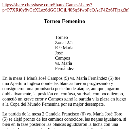
https://share.chessbase.com/SharedGames/share/?
p=P7XRf0y8vGeXLaz6dGGJJOjL/l0SqSfwoPeQAaF4Zz6JTjzgt
Torneo Femenino
Torneo
Zonal 2.5
R 9 María
José
Campos
vs. María
Fernández
En la mesa 1 María José Campos (5) vs. María Fernández (5) fue
una Apertura Inglesa donde las blancas fueron progresando y
consiguieron una promisoria posición de ataque, aunque jugaron
dubitativamente, la posición era confusa, su rival, con poco tiempo,
cometió un grave error y Campos ganó la partida y la plaza en juego
a la Copa del Mundo Femenina por su mejor desempate.
La partida de la mesa 2 Candela Francisco (6) vs. María José Toro
(5) se alejó pronto de los caminos conocidos, las negras igualaron, si
bien en la fase posterior las blancas agudizaron la lucha con una