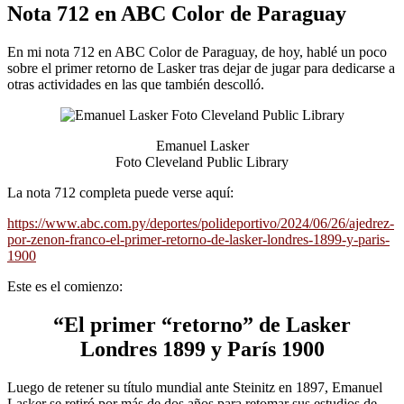
Nota 712 en ABC Color de Paraguay
En mi nota 712 en ABC Color de Paraguay, de hoy, hablé un poco
sobre el primer retorno de Lasker tras dejar de jugar para dedicarse a
otras actividades en las que también descolló.
Emanuel Lasker
Foto Cleveland Public Library
La nota 712 completa puede verse aquí:
https://www.abc.com.py/deportes/polideportivo/2024/06/26/ajedrez-
por-zenon-franco-el-primer-retorno-de-lasker-londres-1899-y-paris-
1900
Este es el comienzo:
“El primer “retorno” de Lasker
Londres 1899 y París 1900
Luego de retener su título mundial ante Steinitz en 1897, Emanuel
Lasker se retiró por más de dos años para retomar sus estudios de