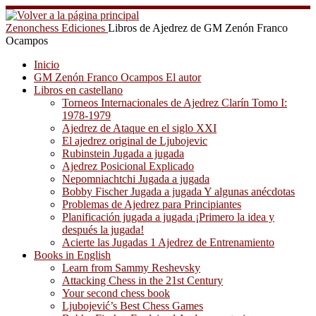
Saltar
al
Zenonchess Ediciones
Libros de Ajedrez de GM Zenón Franco
contenido
Ocampos
Inicio
GM Zenón Franco Ocampos El autor
Libros en castellano
Torneos Internacionales de Ajedrez Clarín Tomo I:
1978-1979
Ajedrez de Ataque en el siglo XXI
El ajedrez original de Ljubojevic
Rubinstein Jugada a jugada
Ajedrez Posicional Explicado
Nepomniachtchi Jugada a jugada
Bobby Fischer Jugada a jugada Y algunas anécdotas
Problemas de Ajedrez para Principiantes
Planificación jugada a jugada ¡Primero la idea y
después la jugada!
Acierte las Jugadas 1 Ajedrez de Entrenamiento
Books in English
Learn from Sammy Reshevsky
Attacking Chess in the 21st Century
Your second chess book
Ljubojević’s Best Chess Games