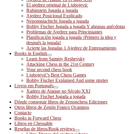
El ajedrez original de Ljubojevic
Rubinstein Jugada a jugada
Ajedrez Posicional Explicado
Nepomniachtchi Jugada a jugada
Bobby Fischer Jugada a jugada Y algunas anécdotas
Problemas de Ajedrez para Principiantes
Planificación jugada a jugada ¡Primero la idea y
después la jugada!
Acierte las Jugadas 1 Ajedrez de Entrenamiento
Books in English
Learn from Sammy Reshevsky
Attacking Chess in the 21st Century
Your second chess book
Ljubojević’s Best Chess Games
Bobby Fischer Explained And some stories
Livros em Português
Xadrez de Ataque no Século XXI
Bobby Fischer Jogada a jogada
Dónde conseguir libros de Zenonchess Ediciones
Otros libros de Zenón Franco Ocampos
Contacto
Books in Forward Chess
Libros en Chessable
Reseñas de libros/Book reviews