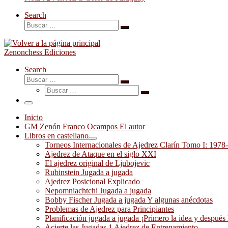
Search
Buscar
Buscar
…
Zenonchess Ediciones
Search
Buscar
Buscar
Buscar
…
Buscar
…
Menú
Inicio
GM Zenón Franco Ocampos El autor
Libros en castellano
Torneos Internacionales de Ajedrez Clarín Tomo I: 1978
Ajedrez de Ataque en el siglo XXI
El ajedrez original de Ljubojevic
Rubinstein Jugada a jugada
Ajedrez Posicional Explicado
Nepomniachtchi Jugada a jugada
Bobby Fischer Jugada a jugada Y algunas anécdotas
Problemas de Ajedrez para Principiantes
Planificación jugada a jugada ¡Primero la idea y después 
Acierte las Jugadas 1 Ajedrez de Entrenamiento