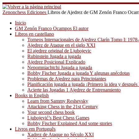
Saltar
al
Zenonchess Ediciones
Libros de Ajedrez de GM Zenón Franco Oca
contenido
Inicio
GM Zenón Franco Ocampos El autor
Libros en castellano
Torneos Internacionales de Ajedrez Clarín Tomo I: 1978
Ajedrez de Ataque en el siglo XXI
El ajedrez original de Ljubojevic
Rubinstein Jugada a jugada
Ajedrez Posicional Explicado
Nepomniachtchi Jugada a jugada
Bobby Fischer Jugada a jugada Y algunas anécdotas
Problemas de Ajedrez para Principiantes
Planificación jugada a jugada ¡Primero la idea y después 
Acierte las Jugadas 1 Ajedrez de Entrenamiento
Books in English
Learn from Sammy Reshevsky
Attacking Chess in the 21st Century
Your second chess book
Ljubojević’s Best Chess Games
Bobby Fischer Explained And some stories
Livros em Português
Xadrez de Ataque no Século XXI