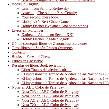
Books in English
Learn from Sammy Reshevsky
Attacking Chess in the 21st Century
Your second chess book
Ljubojević’s Best Chess Games
Bobby Fischer Explained And some stories
Livros em Português
Xadrez de Ataque no Século XXI
Bobby Fischer Jogada a jogada
Dónde conseguir libros de Zenonchess Ediciones
Otros libros de Zenón Franco Ocampos
Contacto
Books in Forward Chess
Libros en Chessable
Reseñas de libros/Book reviews
Libro Titanes del ajedrez cubano
El impresionante Torneo de Ajedrez de las Naciones 19
El impresionante Torneo de Ajedrez de las Naciones 19
El impresionante Torneo de Ajedrez de las Naciones 19
Notas en ABC Color de Paraguay
Nota 723 en ABC Color de Paraguay
Nota 722 en ABC Color de Paraguay
Nota 721 en ABC Color de Paraguay
Nota 720 en ABC Color de Paraguay