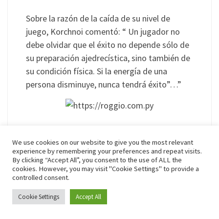
Sobre la razón de la caída de su nivel de
juego, Korchnoi comentó: “ Un jugador no
debe olvidar que el éxito no depende sólo de
su preparación ajedrecística, sino también de
su condición física. Si la energía de una
persona disminuye, nunca tendrá éxito”…”
https://roggio.com.py
We use cookies on our website to give you the most relevant
experience by remembering your preferences and repeat visits.
Reto 721 y solución del 720
By clicking “Accept All”, you consent to the use of ALL the
cookies. However, you may visit "Cookie Settings" to provide a
en ABC Color de Paraguay
controlled consent.
Cookie Settings
Accept All
Este es el reto de la semana, y la solución del