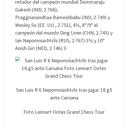
retador del campeón mundial Dommaraju
Gukesh (IND, 2.766),
Praggnanandhaa Rameshbabu (IND, 2.749) y
Wesley So (EE. UU., 2.751), 4½, 8º/9º el
campeón del mundo Ding Liren (CHN, 2.745) y
Ian Nepomniachtchi (RUS, 2.767) 3½ y 10º
Anish Giri (NED, 2.746) 3.
San Luis R 6 Nepomniachtchi tras jugar 18.g5
ante Caruana
Foto Lennart Ootes Grand Chess Tour