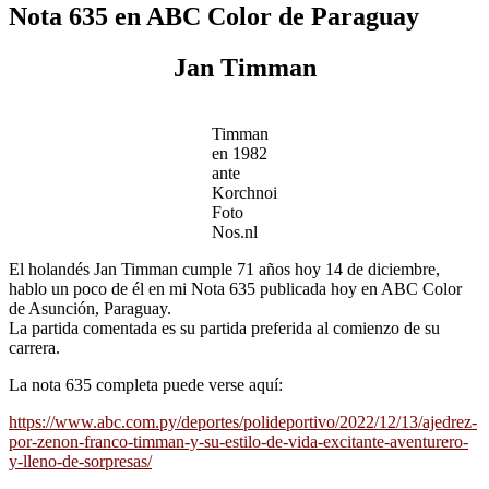
Nota 635 en ABC Color de Paraguay
Jan Timman
Timman
en 1982
ante
Korchnoi
Foto
Nos.nl
El holandés Jan Timman cumple 71 años hoy 14 de diciembre,
hablo un poco de él en mi Nota 635 publicada hoy en ABC Color
de Asunción, Paraguay.
La partida comentada es su partida preferida al comienzo de su
carrera.
La nota 635 completa puede verse aquí:
https://www.abc.com.py/deportes/polideportivo/2022/12/13/ajedrez-
por-zenon-franco-timman-y-su-estilo-de-vida-excitante-aventurero-
y-lleno-de-sorpresas/