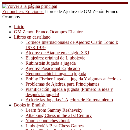
Saltar
al
Zenonchess Ediciones
Libros de Ajedrez de GM Zenón Franco
contenido
Ocampos
Inicio
GM Zenón Franco Ocampos El autor
Libros en castellano
Torneos Internacionales de Ajedrez Clarín Tomo I:
1978-1979
Ajedrez de Ataque en el siglo XXI
El ajedrez original de Ljubojevic
Rubinstein Jugada a jugada
Ajedrez Posicional Explicado
Nepomniachtchi Jugada a jugada
Bobby Fischer Jugada a jugada Y algunas anécdotas
Problemas de Ajedrez para Principiantes
Planificación jugada a jugada ¡Primero la idea y
después la jugada!
Acierte las Jugadas 1 Ajedrez de Entrenamiento
Books in English
Learn from Sammy Reshevsky
Attacking Chess in the 21st Century
Your second chess book
Ljubojević’s Best Chess Games