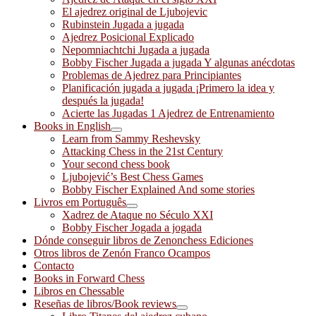
El ajedrez original de Ljubojevic
Rubinstein Jugada a jugada
Ajedrez Posicional Explicado
Nepomniachtchi Jugada a jugada
Bobby Fischer Jugada a jugada Y algunas anécdotas
Problemas de Ajedrez para Principiantes
Planificación jugada a jugada ¡Primero la idea y
después la jugada!
Acierte las Jugadas 1 Ajedrez de Entrenamiento
Books in English
Learn from Sammy Reshevsky
Attacking Chess in the 21st Century
Your second chess book
Ljubojević’s Best Chess Games
Bobby Fischer Explained And some stories
Livros em Português
Xadrez de Ataque no Século XXI
Bobby Fischer Jogada a jogada
Dónde conseguir libros de Zenonchess Ediciones
Otros libros de Zenón Franco Ocampos
Contacto
Books in Forward Chess
Libros en Chessable
Reseñas de libros/Book reviews