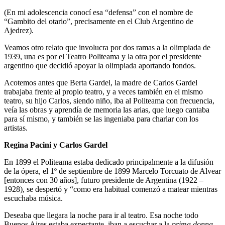
(En mi adolescencia conocí esa “defensa” con el nombre de
“Gambito del otario”, precisamente en el Club Argentino de
Ajedrez).
Veamos otro relato que involucra por dos ramas a la olimpiada de
1939, una es por el Teatro Politeama y la otra por el presidente
argentino que decidió apoyar la olimpiada aportando fondos.
Acotemos antes que Berta Gardel, la madre de Carlos Gardel
trabajaba frente al propio teatro, y a veces también en el mismo
teatro, su hijo Carlos, siendo niño, iba al Politeama con frecuencia,
veía las obras y aprendía de memoria las arias, que luego cantaba
para sí mismo, y también se las ingeniaba para charlar con los
artistas.
Regina Pacini y Carlos Gardel
En 1899 el Politeama estaba dedicado principalmente a la difusión
de la ópera, el 1º de septiembre de 1899 Marcelo Torcuato de Alvear
[entonces con 30 años], futuro presidente de Argentina (1922 –
1928), se despertó y “como era habitual comenzó a matear mientras
escuchaba música.
Deseaba que llegara la noche para ir al teatro. Esa noche todo
Buenos Aires estaba expectante, iban a escuchar a la
prima donna