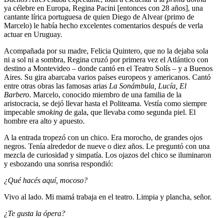
ya célebre en Europa, Regina Pacini [entonces con 28 años], una
cantante lírica portuguesa de quien Diego de Alvear (primo de
Marcelo) le había hecho excelentes comentarios después de verla
actuar en Uruguay.
Acompañada por su madre, Felicia Quintero, que no la dejaba sola
ni a sol ni a sombra, Regina cruzó por primera vez el Atlántico con
destino a Montevideo – donde cantó en el Teatro Solís – y a Buenos
Aires. Su gira abarcaba varios países europeos y americanos. Cantó
entre otras obras las famosas arias
La Sonámbula, Lucía, El
Barbero
. Marcelo, conocido miembro de una familia de la
aristocracia, se dejó llevar hasta el Politeama. Vestía como siempre
impecable
smoking
de gala, que llevaba como segunda piel. El
hombre era alto y apuesto.
A la entrada tropezó con un chico. Era morocho, de grandes ojos
negros. Tenía alrededor de nueve o diez años. Le preguntó con una
mezcla de curiosidad y simpatía. Los ojazos del chico se iluminaron
y esbozando una sonrisa respondió:
¿Qué hacés aquí, mocoso?
Vivo al lado. Mi mamá trabaja en el teatro. Limpia y plancha, señor.
¿Te gusta la ópera?