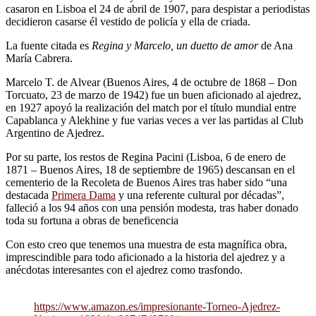
casaron en Lisboa el 24 de abril de 1907, para despistar a periodistas
decidieron casarse él vestido de policía y ella de criada.
La fuente citada es
Regina y Marcelo, un duetto de amor
de Ana
María Cabrera.
Marcelo T. de Alvear (Buenos Aires, 4 de octubre de 1868 – Don
Torcuato, 23 de marzo de 1942) fue un buen aficionado al ajedrez,
en 1927 apoyó la realización del match por el título mundial entre
Capablanca y Alekhine y fue varias veces a ver las partidas al Club
Argentino de Ajedrez.
Por su parte, los restos de Regina Pacini (Lisboa, 6 de enero de
1871 – Buenos Aires, 18 de septiembre de 1965) descansan en el
cementerio de la Recoleta de Buenos Aires tras haber sido “una
destacada
Primera Dama
y una referente cultural por décadas”,
falleció a los 94 años con una pensión modesta, tras haber donado
toda su fortuna a obras de beneficencia
Con esto creo que tenemos una muestra de esta magnífica obra,
imprescindible para todo aficionado a la historia del ajedrez y a
anécdotas interesantes con el ajedrez como trasfondo.
https://www.amazon.es/impresionante-Torneo-Ajedrez-