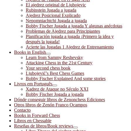
El ajedrez original de Ljubojevic
Rubinstein Jugada a jugada
Ajedrez Posicional Explicado
Nepomniachtchi Jugada a jugada
Bobby Fischer Jugada a jugada Y algunas anécdotas
Problemas de Ajedrez para Principiantes
Planificación jugada a jugada ¡Primero la idea y
después la jugada!
Acierte las Jugadas 1 Ajedrez de Entrenamiento
Books in English
Learn from Sammy Reshevsky
Attacking Chess in the 21st Century
Your second chess book
Ljubojević’s Best Chess Games
Bobby Fischer Explained And some stories
Livros em Português
Xadrez de Ataque no Século XXI
Bobby Fischer Jogada a jogada
Dónde conseguir libros de Zenonchess Ediciones
Otros libros de Zenón Franco Ocampos
Contacto
Books in Forward Chess
Libros en Chessable
Reseñas de libros/Book reviews