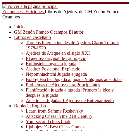
Saltar
al
Zenonchess Ediciones
Libros de Ajedrez de GM Zenón Franco
contenido
Ocampos
Inicio
GM Zenón Franco Ocampos El autor
Libros en castellano
Torneos Internacionales de Ajedrez Clarín Tomo I:
1978-1979
Ajedrez de Ataque en el siglo XXI
El ajedrez original de Ljubojevic
Rubinstein Jugada a jugada
Ajedrez Posicional Explicado
Nepomniachtchi Jugada a jugada
Bobby Fischer Jugada a jugada Y algunas anécdotas
Problemas de Ajedrez para Principiantes
Planificación jugada a jugada ¡Primero la idea y
después la jugada!
Acierte las Jugadas 1 Ajedrez de Entrenamiento
Books in English
Learn from Sammy Reshevsky
Attacking Chess in the 21st Century
Your second chess book
Ljubojević’s Best Chess Games