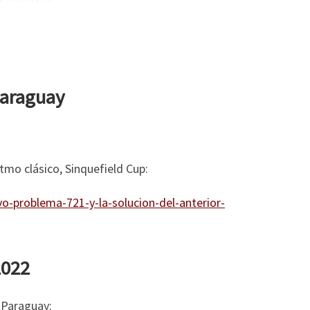
Paraguay
itmo clásico, Sinquefield Cup:
-problema-721-y-la-solucion-del-anterior-
2022
e Paraguay: