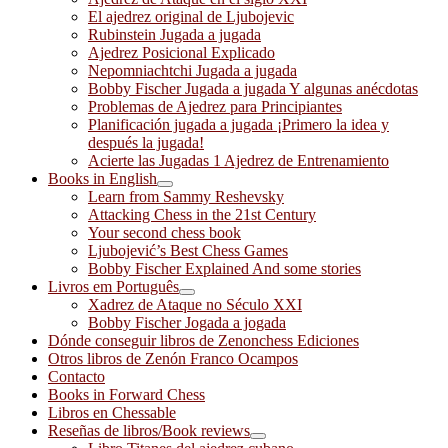
El ajedrez original de Ljubojevic
Rubinstein Jugada a jugada
Ajedrez Posicional Explicado
Nepomniachtchi Jugada a jugada
Bobby Fischer Jugada a jugada Y algunas anécdotas
Problemas de Ajedrez para Principiantes
Planificación jugada a jugada ¡Primero la idea y
después la jugada!
Acierte las Jugadas 1 Ajedrez de Entrenamiento
Books in English
Learn from Sammy Reshevsky
Attacking Chess in the 21st Century
Your second chess book
Ljubojević’s Best Chess Games
Bobby Fischer Explained And some stories
Livros em Português
Xadrez de Ataque no Século XXI
Bobby Fischer Jogada a jogada
Dónde conseguir libros de Zenonchess Ediciones
Otros libros de Zenón Franco Ocampos
Contacto
Books in Forward Chess
Libros en Chessable
Reseñas de libros/Book reviews