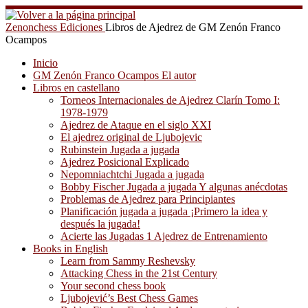
Saltar
al
Zenonchess Ediciones
Libros de Ajedrez de GM Zenón Franco
contenido
Ocampos
Inicio
GM Zenón Franco Ocampos El autor
Libros en castellano
Torneos Internacionales de Ajedrez Clarín Tomo I:
1978-1979
Ajedrez de Ataque en el siglo XXI
El ajedrez original de Ljubojevic
Rubinstein Jugada a jugada
Ajedrez Posicional Explicado
Nepomniachtchi Jugada a jugada
Bobby Fischer Jugada a jugada Y algunas anécdotas
Problemas de Ajedrez para Principiantes
Planificación jugada a jugada ¡Primero la idea y
después la jugada!
Acierte las Jugadas 1 Ajedrez de Entrenamiento
Books in English
Learn from Sammy Reshevsky
Attacking Chess in the 21st Century
Your second chess book
Ljubojević’s Best Chess Games