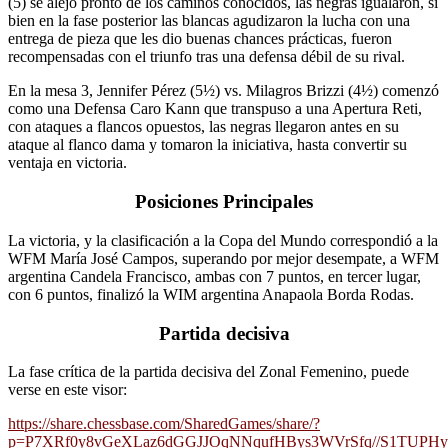
(5) se alejó pronto de los caminos conocidos, las negras igualaron, si
bien en la fase posterior las blancas agudizaron la lucha con una
entrega de pieza que les dio buenas chances prácticas, fueron
recompensadas con el triunfo tras una defensa débil de su rival.
En la mesa 3, Jennifer Pérez (5½) vs. Milagros Brizzi (4½) comenzó
como una Defensa Caro Kann que transpuso a una Apertura Reti,
con ataques a flancos opuestos, las negras llegaron antes en su
ataque al flanco dama y tomaron la iniciativa, hasta convertir su
ventaja en victoria.
Posiciones Principales
La victoria, y la clasificación a la Copa del Mundo correspondió a la
WFM María José Campos, superando por mejor desempate, a WFM
argentina Candela Francisco, ambas con 7 puntos, en tercer lugar,
con 6 puntos, finalizó la WIM argentina Anapaola Borda Rodas.
Partida decisiva
La fase crítica de la partida decisiva del Zonal Femenino, puede
verse en este visor:
https://share.chessbase.com/SharedGames/share/?
p=P7XRf0y8vGeXLaz6dGGJJOqNNqufHBys3WVrSfq//S1TUPH