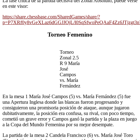
La fase crítica de la partida decisiva del Zonal Absoluto, puede verse
en este visor:
https://share.chessbase.com/SharedGames/share/?
p=P7XRf0y8vGeXLaz6dGGJJOjL/l0SqSfwoPeQAaF4Zz6JTjzgt
Torneo Femenino
Torneo
Zonal 2.5
R 9 María
José
Campos
vs. María
Fernández
En la mesa 1 María José Campos (5) vs. María Fernández (5) fue
una Apertura Inglesa donde las blancas fueron progresando y
consiguieron una promisoria posición de ataque, aunque jugaron
dubitativamente, la posición era confusa, su rival, con poco tiempo,
cometió un grave error y Campos ganó la partida y la plaza en juego
a la Copa del Mundo Femenina por su mejor desempate.
La partida de la mesa 2 Candela Francisco (6) vs. María José Toro