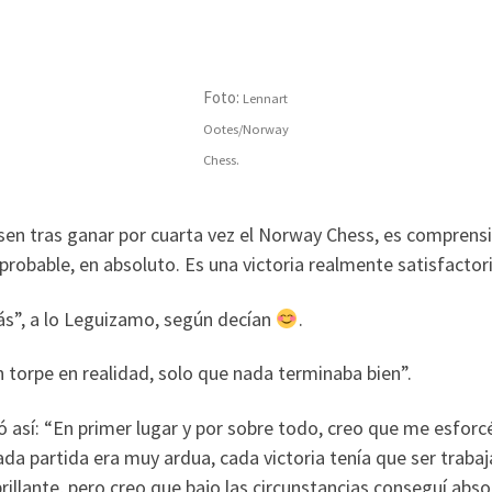
Foto:
Lennart
Ootes/Norway
Chess.
sen tras ganar por cuarta vez el Norway Chess, es comprensib
robable, en absoluto. Es una victoria realmente satisfactori
rás”, a lo Leguizamo, según decían
.
an torpe en realidad, solo que nada terminaba bien”.
icó así: “En primer lugar y por sobre todo, creo que me esfo
da partida era muy ardua, cada victoria tenía que ser trabaj
brillante, pero creo que bajo las circunstancias conseguí abs