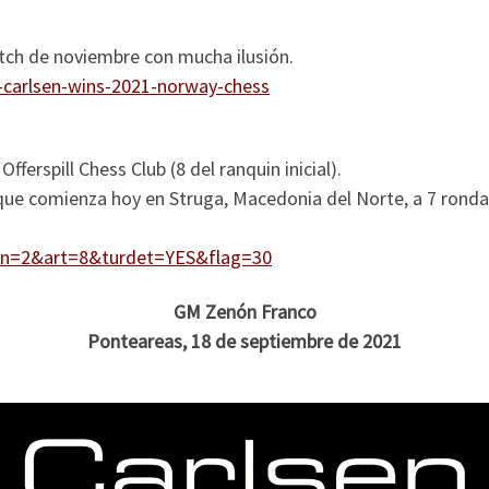
tch de noviembre con mucha ilusión.
carlsen-wins-2021-norway-chess
ferspill Chess Club (8 del ranquin inicial).
ue comienza hoy en Struga, Macedonia del Norte, a 7 rondas
?lan=2&art=8&turdet=YES&flag=30
GM Zenón Franco
Ponteareas, 18 de septiembre de 2021