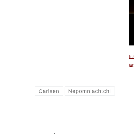
ht
ju
Carlsen
Nepomniachtchi