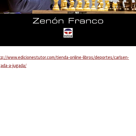
tp://www.edicionestutor.com/tienda-online-libros/deportes/carlsen-
gada-a-jugada/