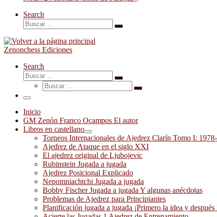
Search
Buscar
Buscar
…
Zenonchess Ediciones
Search
Buscar
Buscar
Buscar
…
Buscar
…
Menú
Inicio
GM Zenón Franco Ocampos El autor
Libros en castellano
Torneos Internacionales de Ajedrez Clarín Tomo I: 1978
Ajedrez de Ataque en el siglo XXI
El ajedrez original de Ljubojevic
Rubinstein Jugada a jugada
Ajedrez Posicional Explicado
Nepomniachtchi Jugada a jugada
Bobby Fischer Jugada a jugada Y algunas anécdotas
Problemas de Ajedrez para Principiantes
Planificación jugada a jugada ¡Primero la idea y después 
Acierte las Jugadas 1 Ajedrez de Entrenamiento