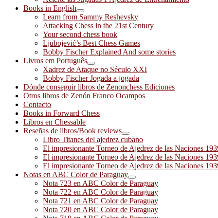
Books in English
Learn from Sammy Reshevsky
Attacking Chess in the 21st Century
Your second chess book
Ljubojević’s Best Chess Games
Bobby Fischer Explained And some stories
Livros em Português
Xadrez de Ataque no Século XXI
Bobby Fischer Jogada a jogada
Dónde conseguir libros de Zenonchess Ediciones
Otros libros de Zenón Franco Ocampos
Contacto
Books in Forward Chess
Libros en Chessable
Reseñas de libros/Book reviews
Libro Titanes del ajedrez cubano
El impresionante Torneo de Ajedrez de las Naciones 19
El impresionante Torneo de Ajedrez de las Naciones 19
El impresionante Torneo de Ajedrez de las Naciones 19
Notas en ABC Color de Paraguay
Nota 723 en ABC Color de Paraguay
Nota 722 en ABC Color de Paraguay
Nota 721 en ABC Color de Paraguay
Nota 720 en ABC Color de Paraguay