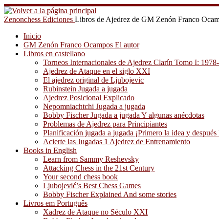
Saltar
al
Zenonchess Ediciones
Libros de Ajedrez de GM Zenón Franco Oca
contenido
Inicio
GM Zenón Franco Ocampos El autor
Libros en castellano
Torneos Internacionales de Ajedrez Clarín Tomo I: 1978
Ajedrez de Ataque en el siglo XXI
El ajedrez original de Ljubojevic
Rubinstein Jugada a jugada
Ajedrez Posicional Explicado
Nepomniachtchi Jugada a jugada
Bobby Fischer Jugada a jugada Y algunas anécdotas
Problemas de Ajedrez para Principiantes
Planificación jugada a jugada ¡Primero la idea y después 
Acierte las Jugadas 1 Ajedrez de Entrenamiento
Books in English
Learn from Sammy Reshevsky
Attacking Chess in the 21st Century
Your second chess book
Ljubojević’s Best Chess Games
Bobby Fischer Explained And some stories
Livros em Português
Xadrez de Ataque no Século XXI