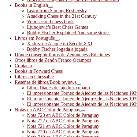
Books in English
Learn from Sammy Reshevsky
Attacking Chess in the 21st Century
Your second chess book
Ljubojević’s Best Chess Games
Bobby Fischer Explained And some stories
Livros em Português
Xadrez de Ataque no Século XXI
Bobby Fischer Jogada a jogada
Dónde conseguir libros de Zenonchess Ediciones
Otros libros de Zenón Franco Ocampos
Contacto
Books in Forward Chess
Libros en Chessable
Reseñas de libros/Book reviews
Libro Titanes del ajedrez cubano
El impresionante Torneo de Ajedrez de las Naciones 19
El impresionante Torneo de Ajedrez de las Naciones 19
El impresionante Torneo de Ajedrez de las Naciones 19
Notas en ABC Color de Paraguay
Nota 723 en ABC Color de Paraguay
Nota 722 en ABC Color de Paraguay
Nota 721 en ABC Color de Paraguay
Nota 720 en ABC Color de Paraguay