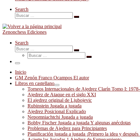
Search
Buscar
Buscar
…
Zenonchess Ediciones
Search
Buscar
Buscar
Buscar
…
Buscar
…
Menú
Inicio
GM Zenón Franco Ocampos El autor
Libros en castellano
Torneos Internacionales de Ajedrez Clarín Tomo I: 1978
Ajedrez de Ataque en el siglo XXI
El ajedrez original de Ljubojevic
Rubinstein Jugada a jugada
Ajedrez Posicional Explicado
Nepomniachtchi Jugada a jugada
Bobby Fischer Jugada a jugada Y algunas anécdotas
Problemas de Ajedrez para Principiantes
Planificación jugada a jugada ¡Primero la idea y después 
Acierte las Jugadas 1 Ajedrez de Entrenamiento