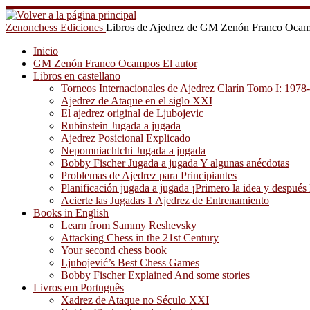
Saltar
al
Zenonchess Ediciones
Libros de Ajedrez de GM Zenón Franco Oca
contenido
Inicio
GM Zenón Franco Ocampos El autor
Libros en castellano
Torneos Internacionales de Ajedrez Clarín Tomo I: 1978
Ajedrez de Ataque en el siglo XXI
El ajedrez original de Ljubojevic
Rubinstein Jugada a jugada
Ajedrez Posicional Explicado
Nepomniachtchi Jugada a jugada
Bobby Fischer Jugada a jugada Y algunas anécdotas
Problemas de Ajedrez para Principiantes
Planificación jugada a jugada ¡Primero la idea y después 
Acierte las Jugadas 1 Ajedrez de Entrenamiento
Books in English
Learn from Sammy Reshevsky
Attacking Chess in the 21st Century
Your second chess book
Ljubojević’s Best Chess Games
Bobby Fischer Explained And some stories
Livros em Português
Xadrez de Ataque no Século XXI