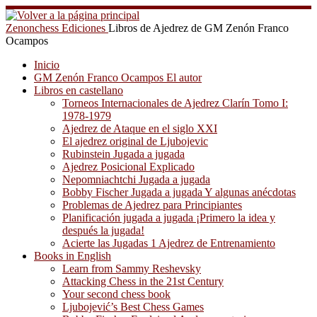
Saltar
al
Zenonchess Ediciones
Libros de Ajedrez de GM Zenón Franco
contenido
Ocampos
Inicio
GM Zenón Franco Ocampos El autor
Libros en castellano
Torneos Internacionales de Ajedrez Clarín Tomo I:
1978-1979
Ajedrez de Ataque en el siglo XXI
El ajedrez original de Ljubojevic
Rubinstein Jugada a jugada
Ajedrez Posicional Explicado
Nepomniachtchi Jugada a jugada
Bobby Fischer Jugada a jugada Y algunas anécdotas
Problemas de Ajedrez para Principiantes
Planificación jugada a jugada ¡Primero la idea y
después la jugada!
Acierte las Jugadas 1 Ajedrez de Entrenamiento
Books in English
Learn from Sammy Reshevsky
Attacking Chess in the 21st Century
Your second chess book
Ljubojević’s Best Chess Games