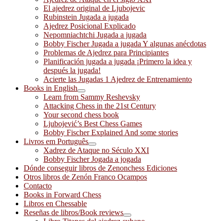
El ajedrez original de Ljubojevic
Rubinstein Jugada a jugada
Ajedrez Posicional Explicado
Nepomniachtchi Jugada a jugada
Bobby Fischer Jugada a jugada Y algunas anécdotas
Problemas de Ajedrez para Principiantes
Planificación jugada a jugada ¡Primero la idea y
después la jugada!
Acierte las Jugadas 1 Ajedrez de Entrenamiento
Books in English
Learn from Sammy Reshevsky
Attacking Chess in the 21st Century
Your second chess book
Ljubojević’s Best Chess Games
Bobby Fischer Explained And some stories
Livros em Português
Xadrez de Ataque no Século XXI
Bobby Fischer Jogada a jogada
Dónde conseguir libros de Zenonchess Ediciones
Otros libros de Zenón Franco Ocampos
Contacto
Books in Forward Chess
Libros en Chessable
Reseñas de libros/Book reviews