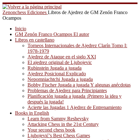
Saltar
al
Zenonchess Ediciones
Libros de Ajedrez de GM Zenón Franco
contenido
Ocampos
Inicio
GM Zenón Franco Ocampos El autor
Libros en castellano
Torneos Internacionales de Ajedrez Clarín Tomo I:
1978-1979
Ajedrez de Ataque en el siglo XXI
El ajedrez original de Ljubojevic
Rubinstein Jugada a jugada
Ajedrez Posicional Explicado
Nepomniachtchi Jugada a jugada
Bobby Fischer Jugada a jugada Y algunas anécdotas
Problemas de Ajedrez para Principiantes
Planificación jugada a jugada ¡Primero la idea y
después la jugada!
Acierte las Jugadas 1 Ajedrez de Entrenamiento
Books in English
Learn from Sammy Reshevsky
Attacking Chess in the 21st Century
Your second chess book
Ljubojević’s Best Chess Games