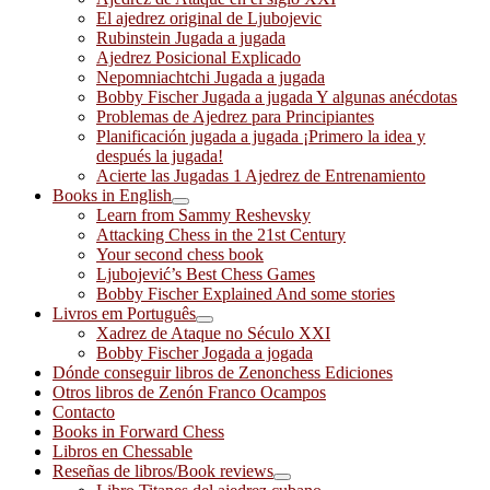
El ajedrez original de Ljubojevic
Rubinstein Jugada a jugada
Ajedrez Posicional Explicado
Nepomniachtchi Jugada a jugada
Bobby Fischer Jugada a jugada Y algunas anécdotas
Problemas de Ajedrez para Principiantes
Planificación jugada a jugada ¡Primero la idea y
después la jugada!
Acierte las Jugadas 1 Ajedrez de Entrenamiento
Books in English
Learn from Sammy Reshevsky
Attacking Chess in the 21st Century
Your second chess book
Ljubojević’s Best Chess Games
Bobby Fischer Explained And some stories
Livros em Português
Xadrez de Ataque no Século XXI
Bobby Fischer Jogada a jogada
Dónde conseguir libros de Zenonchess Ediciones
Otros libros de Zenón Franco Ocampos
Contacto
Books in Forward Chess
Libros en Chessable
Reseñas de libros/Book reviews