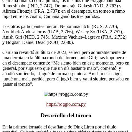
Caruana finalizó con 5 puntos, los mismos que Praggnanandhaa
Rameshbabu (IND, 2.747), Dommaraju Gukesh (IND, 2.763) y
Alireza Firouzja (FRA, 2.737); en el desempate, un torneo a ritmo
rapid entre los cuatro, Caruana ganó las tres partidas.
Los otros participantes fueron: Nepomniachtchi (RUS, 2.770),
Nodirbek Abdusattorov (UZB, 2.766), Wesley So (USA, 2.757),
Anish Giri (NED, 2.745), Maxime Vachier–Lagrave (FRA, 2.732)
y Bogdan-Daniel Deac (ROU, 2.680).
Caruana revalidó su título de 2023, se recuperó admirablemente de
una derrota en la última ronda del torneo, ante Giri; tras imponerse
en el desempate comentó: “Me siento bien en este momento, pero en
general, por supuesto que fue un día bastante malo”, comentó, y
añadió sonriendo, “Jugué de forma espantosa. Anish me castigó;
jugué una mala partida, pero él jugó bien y ya ni siquiera pensaba en
ganar el torneo”.
https://roggio.com.py
Desarrollo del torneo
En la primera jornada el desafiante de Ding Liren por el título