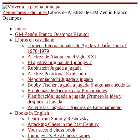
Saltar
al
Zenonchess Ediciones
Libros de Ajedrez de GM Zenón Franco
contenido
Ocampos
Inicio
GM Zenón Franco Ocampos El autor
Libros en castellano
Torneos Internacionales de Ajedrez Clarín Tomo I:
1978-1979
Ajedrez de Ataque en el siglo XXI
El ajedrez original de Ljubojevic
Rubinstein Jugada a jugada
Ajedrez Posicional Explicado
Nepomniachtchi Jugada a jugada
Bobby Fischer Jugada a jugada Y algunas anécdotas
Problemas de Ajedrez para Principiantes
Planificación jugada a jugada ¡Primero la idea y
después la jugada!
Acierte las Jugadas 1 Ajedrez de Entrenamiento
Books in English
Learn from Sammy Reshevsky
Attacking Chess in the 21st Century
Your second chess book
Ljubojević’s Best Chess Games