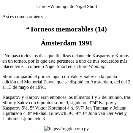
Libro «Winning» de Nigel Short
Así es como comienza:
“Torneos memorables (14)
Ámsterdam 1991
“No pasa todos los días que finalizas delante de Kasparov y Karpov
en un torneo, por lo que este pertenece a uno de mis recuerdos más
placenteros”, comentó Nigel Short en su libro
Winning!
Short compartió el primer lugar con Valery Salov en la quinta
edición del Memorial Euwe, que se disputó en Ámsterdam, del del 2
al 13 de mayo de 1991.
Kasparov y Karpov eran entonces los números 1 y 2 del mundo, tras
Short y Salov con 6 puntos sobre 9, siguieron 3º/4º Karpov y
Kasparov 5½, 5º Viktor Korchnoi 4½, 6º/7º Jan Timman y Johann
Hjartarson 4, 8º Mikhail Gurevich 3½, 9º/10º John van Der Wiel y
Ljubomir Ljubojevic 3.