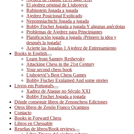
El ajedrez original de Ljubojevic
Rubinstein Jugada a jugada
Ajedrez Posicional Explicado
Nepomniachtchi Jugada a jugada
Bobby Fischer Jugada a jugada Y algunas anécdotas
Problemas de Ajedrez para Principiantes
Planificación jugada a jugada ¡Primero la idea y
después la jugada!
Acierte las Jugadas 1 Ajedrez de Entrenamiento
Books in English
Learn from Sammy Reshevsky
Attacking Chess in the 21st Century
Your second chess book
Ljubojević’s Best Chess Games
Bobby Fischer Explained And some stories
Livros em Português
Xadrez de Ataque no Século XXI
Bobby Fischer Jogada a jogada
Dónde conseguir libros de Zenonchess Ediciones
Otros libros de Zenón Franco Ocampos
Contacto
Books in Forward Chess
Libros en Chessable
Reseñas de libros/Book reviews