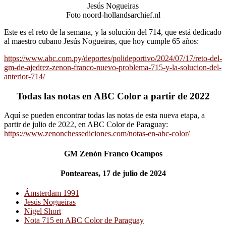
Jesús Nogueiras
Foto noord-hollandsarchief.nl
Este es el reto de la semana, y la solución del 714, que está dedicado
al maestro cubano Jesús Nogueiras, que hoy cumple 65 años:
https://www.abc.com.py/deportes/polideportivo/2024/07/17/reto-del-
gm-de-ajedrez-zenon-franco-nuevo-problema-715-y-la-solucion-del-
anterior-714/
Todas las notas en ABC Color a partir de 2022
Aquí se pueden encontrar todas las notas de esta nueva etapa, a
partir de julio de 2022, en ABC Color de Paraguay:
https://www.zenonchessediciones.com/notas-en-abc-color/
GM Zenón Franco Ocampos
Ponteareas, 17 de julio de 2024
Ámsterdam 1991
Jesús Nogueiras
Nigel Short
Nota 715 en ABC Color de Paraguay