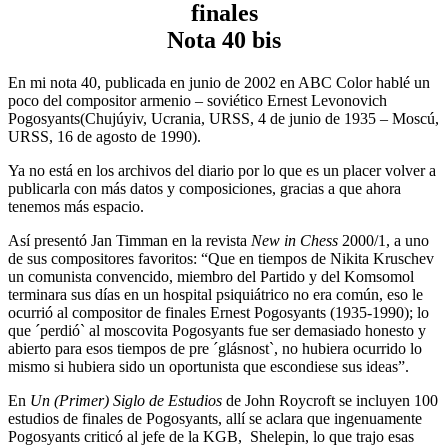
finales
Nota 40 bis
En mi nota 40, publicada en junio de 2002 en ABC Color hablé un
poco del compositor armenio – soviético Ernest Levonovich
Pogosyants(Chujúyiv, Ucrania, URSS, 4 de junio de 1935 – Moscú,
URSS, 16 de agosto de 1990).
Ya no está en los archivos del diario por lo que es un placer volver a
publicarla con más datos y composiciones, gracias a que ahora
tenemos más espacio.
Así presentó Jan Timman en la revista
New in Chess
2000/1, a uno
de sus compositores favoritos: “Que en tiempos de Nikita Kruschev
un comunista convencido, miembro del Partido y del Komsomol
terminara sus días en un hospital psiquiátrico no era común, eso le
ocurrió al compositor de finales Ernest Pogosyants (1935-1990); lo
que ´perdió` al moscovita Pogosyants fue ser demasiado honesto y
abierto para esos tiempos de pre ´glásnost`, no hubiera ocurrido lo
mismo si hubiera sido un oportunista que escondiese sus ideas”.
En
Un (Primer) Siglo de Estudios
de John Roycroft se incluyen 100
estudios de finales de Pogosyants, allí se aclara que ingenuamente
Pogosyants criticó al jefe de la KGB, Shelepin, lo que trajo esas