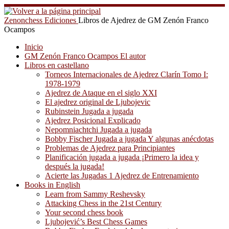
Saltar
al
Zenonchess Ediciones
Libros de Ajedrez de GM Zenón Franco
contenido
Ocampos
Inicio
GM Zenón Franco Ocampos El autor
Libros en castellano
Torneos Internacionales de Ajedrez Clarín Tomo I:
1978-1979
Ajedrez de Ataque en el siglo XXI
El ajedrez original de Ljubojevic
Rubinstein Jugada a jugada
Ajedrez Posicional Explicado
Nepomniachtchi Jugada a jugada
Bobby Fischer Jugada a jugada Y algunas anécdotas
Problemas de Ajedrez para Principiantes
Planificación jugada a jugada ¡Primero la idea y
después la jugada!
Acierte las Jugadas 1 Ajedrez de Entrenamiento
Books in English
Learn from Sammy Reshevsky
Attacking Chess in the 21st Century
Your second chess book
Ljubojević’s Best Chess Games