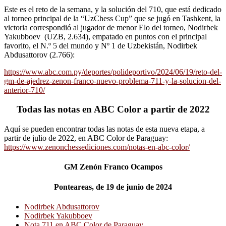
Este es el reto de la semana, y la solución del 710, que está dedicado
al torneo principal de la “UzChess Cup” que se jugó en Tashkent, la
victoria correspondió al jugador de menor Elo del torneo, Nodirbek
Yakubboev (UZB, 2.634), empatado en puntos con el principal
favorito, el N.º 5 del mundo y Nº 1 de Uzbekistán, Nodirbek
Abdusattorov (2.766):
https://www.abc.com.py/deportes/polideportivo/2024/06/19/reto-del-
gm-de-ajedrez-zenon-franco-nuevo-problema-711-y-la-solucion-del-
anterior-710/
Todas las notas en ABC Color a partir de 2022
Aquí se pueden encontrar todas las notas de esta nueva etapa, a
partir de julio de 2022, en ABC Color de Paraguay:
https://www.zenonchessediciones.com/notas-en-abc-color/
GM Zenón Franco Ocampos
Ponteareas, de 19 de junio de 2024
Nodirbek Abdusattorov
Nodirbek Yakubboev
Nota 711 en ABC Color de Paraguay