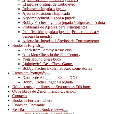
El ajedrez original de Ljubojevic
Rubinstein Jugada a jugada
Ajedrez Posicional Explicado
Nepomniachtchi Jugada a jugada
Bobby Fischer Jugada a jugada Y algunas anécdotas
Problemas de Ajedrez para Principiantes
Planificación jugada a jugada ¡Primero la idea y
después la jugada!
Acierte las Jugadas 1 Ajedrez de Entrenamiento
Books in English
Learn from Sammy Reshevsky
Attacking Chess in the 21st Century
Your second chess book
Ljubojević’s Best Chess Games
Bobby Fischer Explained And some stories
Livros em Português
Xadrez de Ataque no Século XXI
Bobby Fischer Jogada a jogada
Dónde conseguir libros de Zenonchess Ediciones
Otros libros de Zenón Franco Ocampos
Contacto
Books in Forward Chess
Libros en Chessable
Reseñas de libros/Book reviews