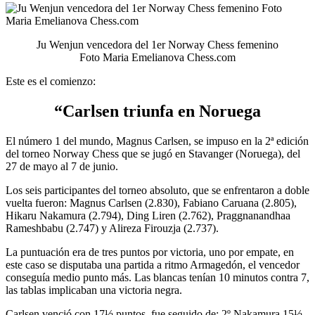
Ju Wenjun vencedora del 1er Norway Chess femenino
Foto Maria Emelianova Chess.com
Este es el comienzo:
“Carlsen triunfa en Noruega
El número 1 del mundo, Magnus Carlsen, se impuso en la 2ª edición
del torneo Norway Chess que se jugó en Stavanger (Noruega), del
27 de mayo al 7 de junio.
Los seis participantes del torneo absoluto, que se enfrentaron a doble
vuelta fueron: Magnus Carlsen (2.830), Fabiano Caruana (2.805),
Hikaru Nakamura (2.794), Ding Liren (2.762), Praggnanandhaa
Rameshbabu (2.747) y Alireza Firouzja (2.737).
La puntuación era de tres puntos por victoria, uno por empate, en
este caso se disputaba una partida a ritmo Armagedón, el vencedor
conseguía medio punto más. Las blancas tenían 10 minutos contra 7,
las tablas implicaban una victoria negra.
Carlsen venció con 17½ puntos, fue seguido de: 2º Nakamura 15½,