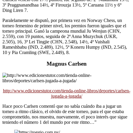
3º Praggnanandhaa 14½, 4º Firouzja 13½, 5º Caruana 11½ y 6º
Ding Liren 7.
Paralelamente se disputó, por primera vez en Norway Chess, un
torneo femenino de primer nivel, los premios fueron iguales que el
torneo principal. Ganó la campeona mundial Ju Wenjun (CHN,
2.559), con 19 puntos, seguida de 2ª Anna Muzychuk (UKR,
2.505), 16, 3ª Lei Tingjie (CHN, 2.548), 14½, 4ª Vaishali
Rameshbabu (IND, 2.489), 12½, 5ª Koneru Humpy (IND, 2.545),
10 y Pia Cramling (SWE, 2.449), 8.
Magnus Carlsen
http://www.edicionestutor.com/tienda-online-libros/deportes/carlsen-
jugada-a-jugada/
Hace poco Carlsen comentó que no sabía cuándo iba a jugar un
torneo a ritmo clásico, el olvido de este torneo, para el que estaba
comprometido, nos muestra, nuevamente, el poco interés que sigue
teniendo el número 1 del mundo por este ritmo…”