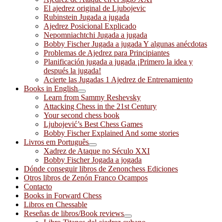
El ajedrez original de Ljubojevic
Rubinstein Jugada a jugada
Ajedrez Posicional Explicado
Nepomniachtchi Jugada a jugada
Bobby Fischer Jugada a jugada Y algunas anécdotas
Problemas de Ajedrez para Principiantes
Planificación jugada a jugada ¡Primero la idea y
después la jugada!
Acierte las Jugadas 1 Ajedrez de Entrenamiento
Books in English
Learn from Sammy Reshevsky
Attacking Chess in the 21st Century
Your second chess book
Ljubojević’s Best Chess Games
Bobby Fischer Explained And some stories
Livros em Português
Xadrez de Ataque no Século XXI
Bobby Fischer Jogada a jogada
Dónde conseguir libros de Zenonchess Ediciones
Otros libros de Zenón Franco Ocampos
Contacto
Books in Forward Chess
Libros en Chessable
Reseñas de libros/Book reviews