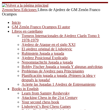
Saltar
al
Zenonchess Ediciones
Libros de Ajedrez de GM Zenón Franco
contenido
Ocampos
Inicio
GM Zenón Franco Ocampos El autor
Libros en castellano
Torneos Internacionales de Ajedrez Clarín Tomo I:
1978-1979
Ajedrez de Ataque en el siglo XXI
El ajedrez original de Ljubojevic
Rubinstein Jugada a jugada
Ajedrez Posicional Explicado
Nepomniachtchi Jugada a jugada
Bobby Fischer Jugada a jugada Y algunas anécdotas
Problemas de Ajedrez para Principiantes
Planificación jugada a jugada ¡Primero la idea y
después la jugada!
Acierte las Jugadas 1 Ajedrez de Entrenamiento
Books in English
Learn from Sammy Reshevsky
Attacking Chess in the 21st Century
Your second chess book
Ljubojević’s Best Chess Games