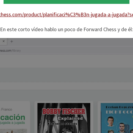
dchess.com/product/planificaci%C3%B3n-jugada-a-jugada?s
En este corto vídeo hablo un poco de Forward Chess y de él: