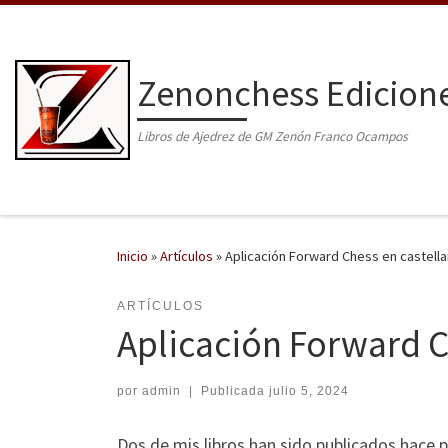
Saltar al contenido
Zenonchess Edicion
Libros de Ajedrez de GM Zenón Franco Ocampos
Inicio
»
Artículos
»
Aplicación Forward Chess en castell
ARTÍCULOS
Aplicación Forward C
por
admin
|
Publicada
julio 5, 2024
Dos de mis libros han sido publicados hace p