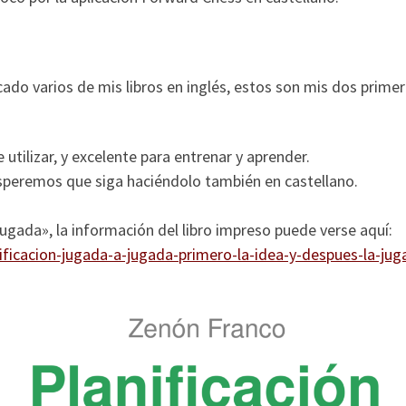
do varios de mis libros en inglés, estos son mis dos primero
utilizar, y excelente para entrenar y aprender.
esperemos que siga haciéndolo también en castellano.
jugada», la información del libro impreso puede verse aquí:
ficacion-jugada-a-jugada-primero-la-idea-y-despues-la-jug