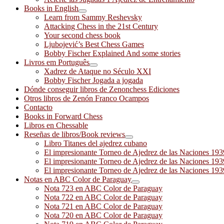
Books in English
Learn from Sammy Reshevsky
Attacking Chess in the 21st Century
Your second chess book
Ljubojević’s Best Chess Games
Bobby Fischer Explained And some stories
Livros em Português
Xadrez de Ataque no Século XXI
Bobby Fischer Jogada a jogada
Dónde conseguir libros de Zenonchess Ediciones
Otros libros de Zenón Franco Ocampos
Contacto
Books in Forward Chess
Libros en Chessable
Reseñas de libros/Book reviews
Libro Titanes del ajedrez cubano
El impresionante Torneo de Ajedrez de las Naciones 19
El impresionante Torneo de Ajedrez de las Naciones 19
El impresionante Torneo de Ajedrez de las Naciones 19
Notas en ABC Color de Paraguay
Nota 723 en ABC Color de Paraguay
Nota 722 en ABC Color de Paraguay
Nota 721 en ABC Color de Paraguay
Nota 720 en ABC Color de Paraguay