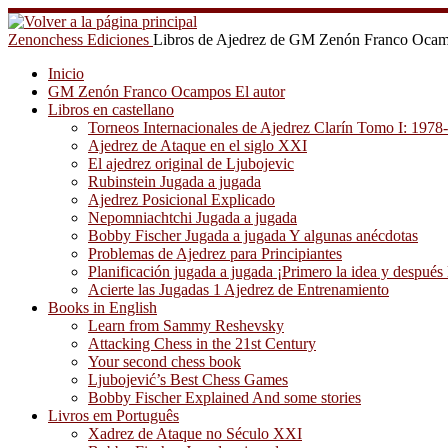
Saltar
al
Zenonchess Ediciones
Libros de Ajedrez de GM Zenón Franco Oca
contenido
Inicio
GM Zenón Franco Ocampos El autor
Libros en castellano
Torneos Internacionales de Ajedrez Clarín Tomo I: 1978
Ajedrez de Ataque en el siglo XXI
El ajedrez original de Ljubojevic
Rubinstein Jugada a jugada
Ajedrez Posicional Explicado
Nepomniachtchi Jugada a jugada
Bobby Fischer Jugada a jugada Y algunas anécdotas
Problemas de Ajedrez para Principiantes
Planificación jugada a jugada ¡Primero la idea y después 
Acierte las Jugadas 1 Ajedrez de Entrenamiento
Books in English
Learn from Sammy Reshevsky
Attacking Chess in the 21st Century
Your second chess book
Ljubojević’s Best Chess Games
Bobby Fischer Explained And some stories
Livros em Português
Xadrez de Ataque no Século XXI