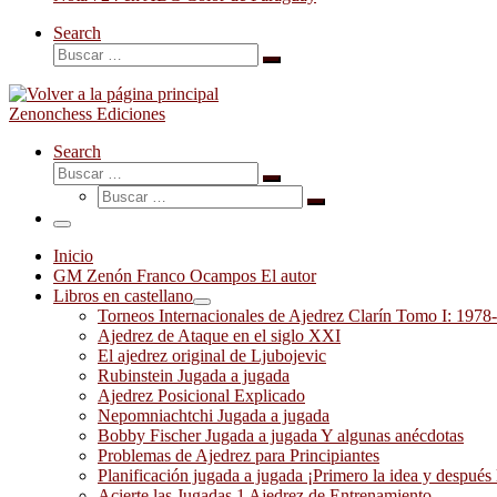
Search
Buscar
Buscar
…
Zenonchess Ediciones
Search
Buscar
Buscar
Buscar
…
Buscar
…
Menú
Inicio
GM Zenón Franco Ocampos El autor
Libros en castellano
Torneos Internacionales de Ajedrez Clarín Tomo I: 1978
Ajedrez de Ataque en el siglo XXI
El ajedrez original de Ljubojevic
Rubinstein Jugada a jugada
Ajedrez Posicional Explicado
Nepomniachtchi Jugada a jugada
Bobby Fischer Jugada a jugada Y algunas anécdotas
Problemas de Ajedrez para Principiantes
Planificación jugada a jugada ¡Primero la idea y después 
Acierte las Jugadas 1 Ajedrez de Entrenamiento