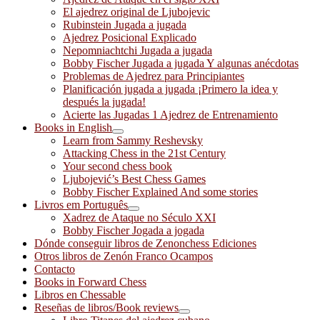
El ajedrez original de Ljubojevic
Rubinstein Jugada a jugada
Ajedrez Posicional Explicado
Nepomniachtchi Jugada a jugada
Bobby Fischer Jugada a jugada Y algunas anécdotas
Problemas de Ajedrez para Principiantes
Planificación jugada a jugada ¡Primero la idea y
después la jugada!
Acierte las Jugadas 1 Ajedrez de Entrenamiento
Books in English
Learn from Sammy Reshevsky
Attacking Chess in the 21st Century
Your second chess book
Ljubojević’s Best Chess Games
Bobby Fischer Explained And some stories
Livros em Português
Xadrez de Ataque no Século XXI
Bobby Fischer Jogada a jogada
Dónde conseguir libros de Zenonchess Ediciones
Otros libros de Zenón Franco Ocampos
Contacto
Books in Forward Chess
Libros en Chessable
Reseñas de libros/Book reviews