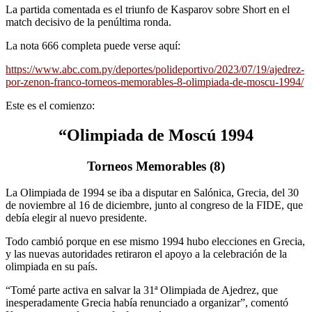
La partida comentada es el triunfo de Kasparov sobre Short en el
match decisivo de la penúltima ronda.
La nota 666 completa puede verse aquí:
https://www.abc.com.py/deportes/polideportivo/2023/07/19/ajedrez-
por-zenon-franco-torneos-memorables-8-olimpiada-de-moscu-1994/
Este es el comienzo:
“Olimpiada de Moscú 1994
Torneos Memorables (8)
La Olimpiada de 1994 se iba a disputar en Salónica, Grecia, del 30
de noviembre al 16 de diciembre, junto al congreso de la FIDE, que
debía elegir al nuevo presidente.
Todo cambió porque en ese mismo 1994 hubo elecciones en Grecia,
y las nuevas autoridades retiraron el apoyo a la celebración de la
olimpiada en su país.
“Tomé parte activa en salvar la 31ª Olimpiada de Ajedrez, que
inesperadamente Grecia había renunciado a organizar”, comentó