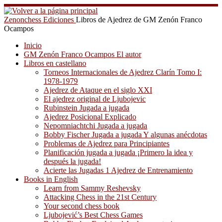
Saltar
al
Zenonchess Ediciones
Libros de Ajedrez de GM Zenón Franco
contenido
Ocampos
Inicio
GM Zenón Franco Ocampos El autor
Libros en castellano
Torneos Internacionales de Ajedrez Clarín Tomo I:
1978-1979
Ajedrez de Ataque en el siglo XXI
El ajedrez original de Ljubojevic
Rubinstein Jugada a jugada
Ajedrez Posicional Explicado
Nepomniachtchi Jugada a jugada
Bobby Fischer Jugada a jugada Y algunas anécdotas
Problemas de Ajedrez para Principiantes
Planificación jugada a jugada ¡Primero la idea y
después la jugada!
Acierte las Jugadas 1 Ajedrez de Entrenamiento
Books in English
Learn from Sammy Reshevsky
Attacking Chess in the 21st Century
Your second chess book
Ljubojević’s Best Chess Games