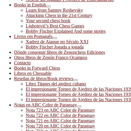
Books in English
Learn from Sammy Reshevsky
Attacking Chess in the 21st Century
Your second chess book
Ljubojević’s Best Chess Games
Bobby Fischer Explained And some stories
Livros em Português
Xadrez de Ataque no Século XXI
Bobby Fischer Jogada a jogada
Dónde conseguir libros de Zenonchess Ediciones
Otros libros de Zenón Franco Ocampos
Contacto
Books in Forward Chess
Libros en Chessable
Reseñas de libros/Book reviews
Libro Titanes del ajedrez cubano
El impresionante Torneo de Ajedrez de las Naciones 19
El impresionante Torneo de Ajedrez de las Naciones 19
El impresionante Torneo de Ajedrez de las Naciones 19
Notas en ABC Color de Paraguay
Nota 723 en ABC Color de Paraguay
Nota 722 en ABC Color de Paraguay
Nota 721 en ABC Color de Paraguay
Nota 720 en ABC Color de Paraguay