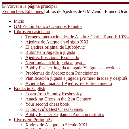
Saltar
al
Zenonchess Ediciones
Libros de Ajedrez de GM Zenón Franco Oca
contenido
Inicio
GM Zenón Franco Ocampos El autor
Libros en castellano
Torneos Internacionales de Ajedrez Clarín Tomo I: 1978
Ajedrez de Ataque en el siglo XXI
El ajedrez original de Ljubojevic
Rubinstein Jugada a jugada
Ajedrez Posicional Explicado
Nepomniachtchi Jugada a jugada
Bobby Fischer Jugada a jugada Y algunas anécdotas
Problemas de Ajedrez para Principiantes
Planificación jugada a jugada ¡Primero la idea y después 
Acierte las Jugadas 1 Ajedrez de Entrenamiento
Books in English
Learn from Sammy Reshevsky
Attacking Chess in the 21st Century
Your second chess book
Ljubojević’s Best Chess Games
Bobby Fischer Explained And some stories
Livros em Português
Xadrez de Ataque no Século XXI