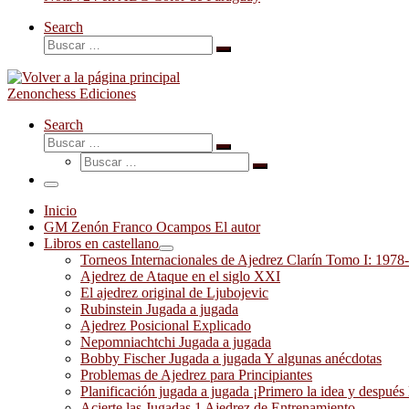
Search
Buscar
Buscar
…
Zenonchess Ediciones
Search
Buscar
Buscar
Buscar
…
Buscar
…
Menú
Inicio
GM Zenón Franco Ocampos El autor
Libros en castellano
Torneos Internacionales de Ajedrez Clarín Tomo I: 1978
Ajedrez de Ataque en el siglo XXI
El ajedrez original de Ljubojevic
Rubinstein Jugada a jugada
Ajedrez Posicional Explicado
Nepomniachtchi Jugada a jugada
Bobby Fischer Jugada a jugada Y algunas anécdotas
Problemas de Ajedrez para Principiantes
Planificación jugada a jugada ¡Primero la idea y después 
Acierte las Jugadas 1 Ajedrez de Entrenamiento