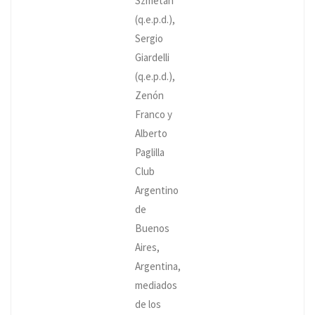
Szmetan
(q.e.p.d.),
Sergio
Giardelli
(q.e.p.d.),
Zenón
Franco y
Alberto
Paglilla
Club
Argentino
de
Buenos
Aires,
Argentina,
mediados
de los