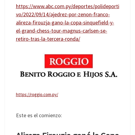
https://www.abc.com.py/deportes/polideporti
vo/2022/09/14/ajedrez-por-zenon-franco-
alireza-firouzja-gano-la-copa-sinquefield-y-
el-grand-chess-tour-magnus-carlsen-se-
retiro-tras-la-tercera-ronda/
https://roggio.com.py/
Este es el comienzo: