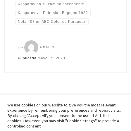
Kasparov en su camino ascendente
Kasparov vs. Petrosian Bugojno 1982
Nota 407 en ABC Color de Paraguay
por
ADMIN
Publicada
mayo 15, 2023
We use cookies on our website to give you the most relevant
experience by remembering your preferences and repeat visits.
By clicking “Accept All”, you consent to the use of ALL the
© 2026
Zenonchess Ediciones
– Todos los derechos reservados
cookies. However, you may visit "Cookie Settings" to provide a
Funciona con
WP
– Diseñado con el
Tema Customizr
controlled consent.