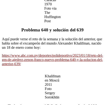
1970
Foto via
The
Huffington
Post
Problema 640 y solución del 639
Aquí puede verse el reto de la semana y la solución del anterior, que
habla sobre el excampeón del mundo Alexander Khalifman, nacido
un 18 de enero como hoy:
https://www.abc.com.py/deportes/polideportivo/2023/01/18/reto-del-
gm-de-ajedrez-zenon-franco-nuevo-problema-640-y-la-solucion-del-
anterior-639/
Khalifman
en Moscú
2011
Foto
Sergey
Sorokhtin