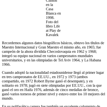
Clinton
en la
Casa
Blanca en
1998.
Foto del
libro Life
at Play de
Kavalek
Recordemos algunos datos biográficos básicos, obtuvo los títulos de
Maestro Internacional y Gran Maestro el mismo año, en 1965; fue
campeón de la ahora dividida Checoslovaquia en 1962 y 1968;
integró su equipo nacional en varios campeonatos mundiales
universitarios, y en las olimpiadas de Tel Aviv 1964, y La Habana
1966.
Cuando adoptó la nacionalidad estadounidense llegó al primer lugar
en tres campeonatos de EE.UU., en 1972 y 1973 (ambos
compartido, en 1972 Robert Byrne ganó el desempate), y en
solitario en 1978; jugó en siete olimpiadas por EE.UU., con la que
ganó el oro en Haifa 1976, además de cinco medallas de bronce,
ganó varios torneos de primer nivel y estuvo entre los 10 mejores del
mundo.
En su polifacética carrera fue también un excelente columnista de