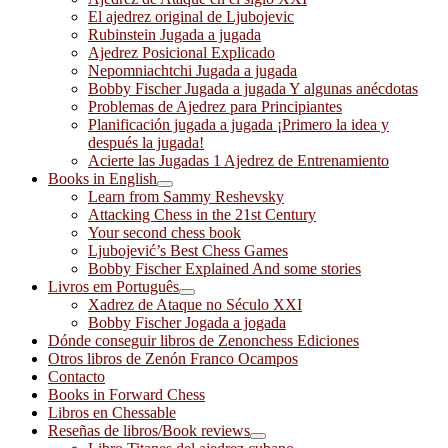
El ajedrez original de Ljubojevic
Rubinstein Jugada a jugada
Ajedrez Posicional Explicado
Nepomniachtchi Jugada a jugada
Bobby Fischer Jugada a jugada Y algunas anécdotas
Problemas de Ajedrez para Principiantes
Planificación jugada a jugada ¡Primero la idea y
después la jugada!
Acierte las Jugadas 1 Ajedrez de Entrenamiento
Books in English
Learn from Sammy Reshevsky
Attacking Chess in the 21st Century
Your second chess book
Ljubojević’s Best Chess Games
Bobby Fischer Explained And some stories
Livros em Português
Xadrez de Ataque no Século XXI
Bobby Fischer Jogada a jogada
Dónde conseguir libros de Zenonchess Ediciones
Otros libros de Zenón Franco Ocampos
Contacto
Books in Forward Chess
Libros en Chessable
Reseñas de libros/Book reviews