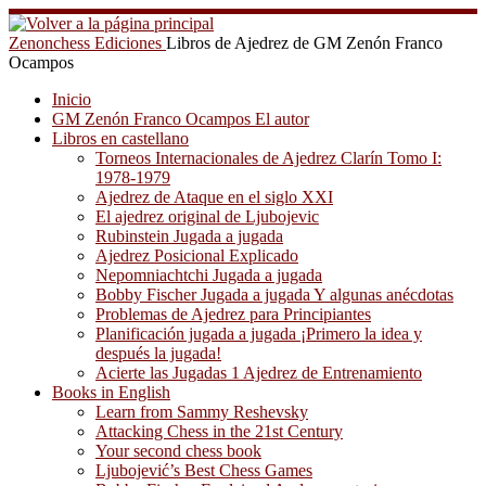
Saltar
al
Zenonchess Ediciones
Libros de Ajedrez de GM Zenón Franco
contenido
Ocampos
Inicio
GM Zenón Franco Ocampos El autor
Libros en castellano
Torneos Internacionales de Ajedrez Clarín Tomo I:
1978-1979
Ajedrez de Ataque en el siglo XXI
El ajedrez original de Ljubojevic
Rubinstein Jugada a jugada
Ajedrez Posicional Explicado
Nepomniachtchi Jugada a jugada
Bobby Fischer Jugada a jugada Y algunas anécdotas
Problemas de Ajedrez para Principiantes
Planificación jugada a jugada ¡Primero la idea y
después la jugada!
Acierte las Jugadas 1 Ajedrez de Entrenamiento
Books in English
Learn from Sammy Reshevsky
Attacking Chess in the 21st Century
Your second chess book
Ljubojević’s Best Chess Games