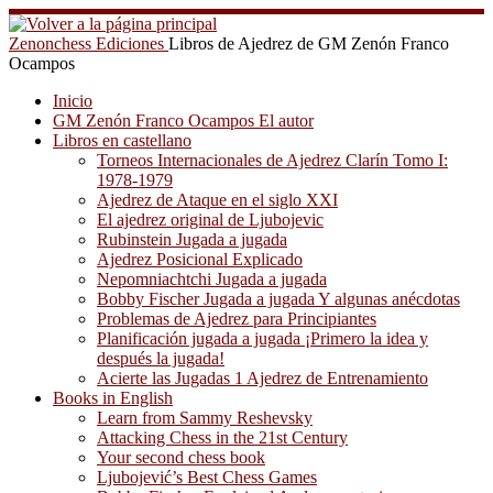
Saltar
al
Zenonchess Ediciones
Libros de Ajedrez de GM Zenón Franco
contenido
Ocampos
Inicio
GM Zenón Franco Ocampos El autor
Libros en castellano
Torneos Internacionales de Ajedrez Clarín Tomo I:
1978-1979
Ajedrez de Ataque en el siglo XXI
El ajedrez original de Ljubojevic
Rubinstein Jugada a jugada
Ajedrez Posicional Explicado
Nepomniachtchi Jugada a jugada
Bobby Fischer Jugada a jugada Y algunas anécdotas
Problemas de Ajedrez para Principiantes
Planificación jugada a jugada ¡Primero la idea y
después la jugada!
Acierte las Jugadas 1 Ajedrez de Entrenamiento
Books in English
Learn from Sammy Reshevsky
Attacking Chess in the 21st Century
Your second chess book
Ljubojević’s Best Chess Games