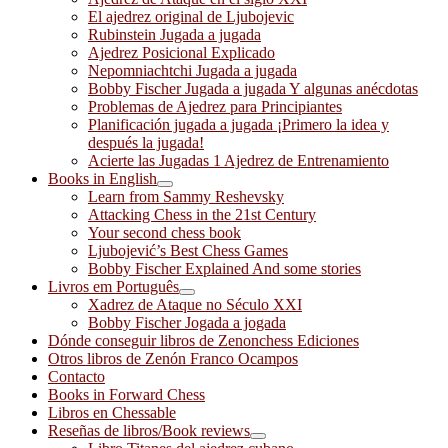
El ajedrez original de Ljubojevic
Rubinstein Jugada a jugada
Ajedrez Posicional Explicado
Nepomniachtchi Jugada a jugada
Bobby Fischer Jugada a jugada Y algunas anécdotas
Problemas de Ajedrez para Principiantes
Planificación jugada a jugada ¡Primero la idea y
después la jugada!
Acierte las Jugadas 1 Ajedrez de Entrenamiento
Books in English
Learn from Sammy Reshevsky
Attacking Chess in the 21st Century
Your second chess book
Ljubojević’s Best Chess Games
Bobby Fischer Explained And some stories
Livros em Português
Xadrez de Ataque no Século XXI
Bobby Fischer Jogada a jogada
Dónde conseguir libros de Zenonchess Ediciones
Otros libros de Zenón Franco Ocampos
Contacto
Books in Forward Chess
Libros en Chessable
Reseñas de libros/Book reviews