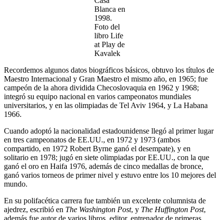
Casa
Blanca en
1998.
Foto del
libro Life
at Play de
Kavalek
Recordemos algunos datos biográficos básicos, obtuvo los títulos de
Maestro Internacional y Gran Maestro el mismo año, en 1965; fue
campeón de la ahora dividida Checoslovaquia en 1962 y 1968;
integró su equipo nacional en varios campeonatos mundiales
universitarios, y en las olimpiadas de Tel Aviv 1964, y La Habana
1966.
Cuando adoptó la nacionalidad estadounidense llegó al primer lugar
en tres campeonatos de EE.UU., en 1972 y 1973 (ambos
compartido, en 1972 Robert Byrne ganó el desempate), y en
solitario en 1978; jugó en siete olimpiadas por EE.UU., con la que
ganó el oro en Haifa 1976, además de cinco medallas de bronce,
ganó varios torneos de primer nivel y estuvo entre los 10 mejores del
mundo.
En su polifacética carrera fue también un excelente columnista de
ajedrez, escribió en
The Washington Post
, y
The Huffington Post
,
además fue autor de varios libros, editor, entrenador de primeras