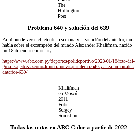
The
Huffington
Post
Problema 640 y solución del 639
Aquí puede verse el reto de la semana y la solución del anterior, que
habla sobre el excampeón del mundo Alexander Khalifman, nacido
un 18 de enero como hoy:
https://www.abc.com.py/deportes/polideportivo/2023/01/18/reto-del-
gm-de-ajedrez-zenon-franco-nuevo-problema-640-y-la-solucion-del-
anterior-639/
Khalifman
en Moscú
2011
Foto
Sergey
Sorokhtin
Todas las notas en ABC Color a partir de 2022