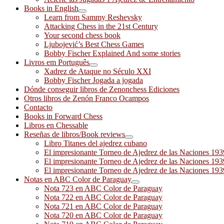
Books in English
Learn from Sammy Reshevsky
Attacking Chess in the 21st Century
Your second chess book
Ljubojević’s Best Chess Games
Bobby Fischer Explained And some stories
Livros em Português
Xadrez de Ataque no Século XXI
Bobby Fischer Jogada a jogada
Dónde conseguir libros de Zenonchess Ediciones
Otros libros de Zenón Franco Ocampos
Contacto
Books in Forward Chess
Libros en Chessable
Reseñas de libros/Book reviews
Libro Titanes del ajedrez cubano
El impresionante Torneo de Ajedrez de las Naciones 19
El impresionante Torneo de Ajedrez de las Naciones 19
El impresionante Torneo de Ajedrez de las Naciones 19
Notas en ABC Color de Paraguay
Nota 723 en ABC Color de Paraguay
Nota 722 en ABC Color de Paraguay
Nota 721 en ABC Color de Paraguay
Nota 720 en ABC Color de Paraguay