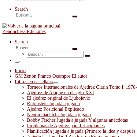
Search
Buscar
Buscar
…
Zenonchess Ediciones
Search
Buscar
Buscar
Buscar
…
Buscar
…
Menú
Inicio
GM Zenón Franco Ocampos El autor
Libros en castellano
Torneos Internacionales de Ajedrez Clarín Tomo I: 1978
Ajedrez de Ataque en el siglo XXI
El ajedrez original de Ljubojevic
Rubinstein Jugada a jugada
Ajedrez Posicional Explicado
Nepomniachtchi Jugada a jugada
Bobby Fischer Jugada a jugada Y algunas anécdotas
Problemas de Ajedrez para Principiantes
Planificación jugada a jugada ¡Primero la idea y después 
Acierte las Jugadas 1 Ajedrez de Entrenamiento