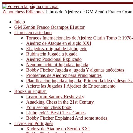
Saltar
al
Zenonchess Ediciones
Libros de Ajedrez de GM Zenón Franco Oca
contenido
Inicio
GM Zenón Franco Ocampos El autor
Libros en castellano
Torneos Internacionales de Ajedrez Clarín Tomo I: 1978
Ajedrez de Ataque en el siglo XXI
El ajedrez original de Ljubojevic
Rubinstein Jugada a jugada
Ajedrez Posicional Explicado
Nepomniachtchi Jugada a jugada
Bobby Fischer Jugada a jugada Y algunas anécdotas
Problemas de Ajedrez para Principiantes
Planificación jugada a jugada ¡Primero la idea y después 
Acierte las Jugadas 1 Ajedrez de Entrenamiento
Books in English
Learn from Sammy Reshevsky
Attacking Chess in the 21st Century
Your second chess book
Ljubojević’s Best Chess Games
Bobby Fischer Explained And some stories
Livros em Português
Xadrez de Ataque no Século XXI