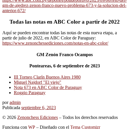
https://www.abc.com.py/deportes/polideportivo/2023/09/06/reto-del-
gm-de-ajedrez-zenon-franco-nuevo-problema-673-y-la-solucion-del-
anterior-672/
Todas las notas en ABC Color a partir de 2022
Aquí se pueden encontrar todas las notas de esta nueva etapa, a
partir de julio de 2022, en ABC Color de Paraguay:
https://www.zenonchessediciones.com/notas-en-abc-color/
GM Zenón Franco Ocampos
Ponteareas, 6 de septiembre de 2023
III Torneo Clarín Buenos Aires 1980
Miguel Najdorf "El viejo"
Nota 673 en ABC Color de Paraguay
Roggio Paraguay
por
admin
Publicada
septiembre 6, 2023
© 2026
Zenonchess Ediciones
– Todos los derechos reservados
Funciona con
WP
– Diseñado con el
Tema Customizr