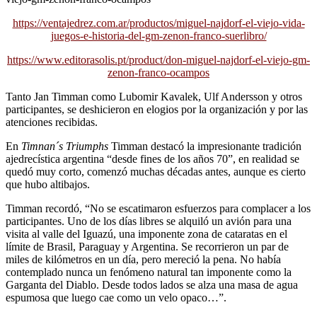
https://ventajedrez.com.ar/productos/miguel-najdorf-el-viejo-vida-
juegos-e-historia-del-gm-zenon-franco-suerlibro/
https://www.editorasolis.pt/product/don-miguel-najdorf-el-viejo-gm-
zenon-franco-ocampos
Tanto Jan Timman como Lubomir Kavalek, Ulf Andersson y otros
participantes, se deshicieron en elogios por la organización y por las
atenciones recibidas.
En
Timnan´s Triumphs
Timman destacó la impresionante tradición
ajedrecística argentina “desde fines de los años 70”, en realidad se
quedó muy corto, comenzó muchas décadas antes, aunque es cierto
que hubo altibajos.
Timman recordó, “No se escatimaron esfuerzos para complacer a los
participantes. Uno de los días libres se alquiló un avión para una
visita al valle del Iguazú, una imponente zona de cataratas en el
límite de Brasil, Paraguay y Argentina. Se recorrieron un par de
miles de kilómetros en un día, pero mereció la pena. No había
contemplado nunca un fenómeno natural tan imponente como la
Garganta del Diablo. Desde todos lados se alza una masa de agua
espumosa que luego cae como un velo opaco…”.