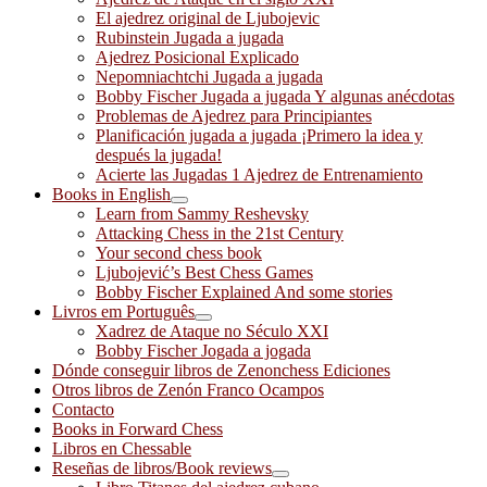
El ajedrez original de Ljubojevic
Rubinstein Jugada a jugada
Ajedrez Posicional Explicado
Nepomniachtchi Jugada a jugada
Bobby Fischer Jugada a jugada Y algunas anécdotas
Problemas de Ajedrez para Principiantes
Planificación jugada a jugada ¡Primero la idea y
después la jugada!
Acierte las Jugadas 1 Ajedrez de Entrenamiento
Books in English
Learn from Sammy Reshevsky
Attacking Chess in the 21st Century
Your second chess book
Ljubojević’s Best Chess Games
Bobby Fischer Explained And some stories
Livros em Português
Xadrez de Ataque no Século XXI
Bobby Fischer Jogada a jogada
Dónde conseguir libros de Zenonchess Ediciones
Otros libros de Zenón Franco Ocampos
Contacto
Books in Forward Chess
Libros en Chessable
Reseñas de libros/Book reviews