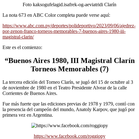
Foto kaksogufelagid.isafrek-og-aeviatridi Clarín
La nota 673 en ABC Color completa puede verse aquí:
https://www.abc.com.py/deportes/polideportivo/2023/09/06/ajedrez-
por-zenon-franco-torneos-memorables-7-buenos-aires-1980-iii-
magistral-clarin/
Este es el comienzo:
“Buenos Aires 1980, III Magistral Clarín
Torneos Memorables (7)
La tercera edición del Torneo Clarín, se jugó del 15 de octubre al 3
de noviembre de 1980 en el Teatro Presidente Alvear de la calle
Corrientes de Buenos Aires.
Fue más fuerte que las ediciones previas de 1978 y 1979, contó con
la presencia del campeón del mundo, Anatoly Karpov, que jugó por
primera vez en Argentina.
https://www.facebook.com/roggiopy