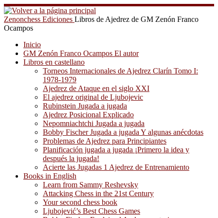
Saltar
al
Zenonchess Ediciones
Libros de Ajedrez de GM Zenón Franco
contenido
Ocampos
Inicio
GM Zenón Franco Ocampos El autor
Libros en castellano
Torneos Internacionales de Ajedrez Clarín Tomo I:
1978-1979
Ajedrez de Ataque en el siglo XXI
El ajedrez original de Ljubojevic
Rubinstein Jugada a jugada
Ajedrez Posicional Explicado
Nepomniachtchi Jugada a jugada
Bobby Fischer Jugada a jugada Y algunas anécdotas
Problemas de Ajedrez para Principiantes
Planificación jugada a jugada ¡Primero la idea y
después la jugada!
Acierte las Jugadas 1 Ajedrez de Entrenamiento
Books in English
Learn from Sammy Reshevsky
Attacking Chess in the 21st Century
Your second chess book
Ljubojević’s Best Chess Games