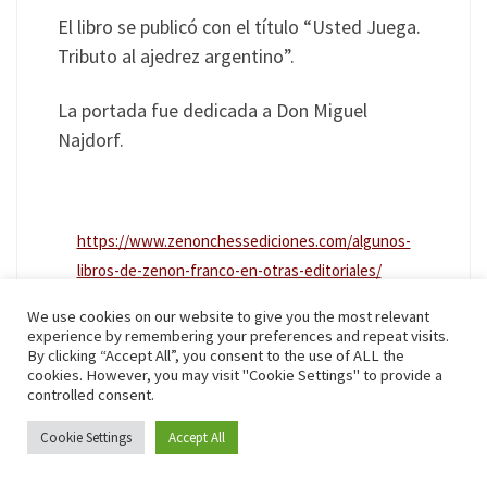
El libro se publicó con el título “Usted Juega.
Tributo al ajedrez argentino”.
La portada fue dedicada a Don Miguel
Najdorf.
https://www.zenonchessediciones.com/algunos-
libros-de-zenon-franco-en-otras-editoriales/
We use cookies on our website to give you the most relevant
experience by remembering your preferences and repeat visits.
El año pasado salió la versión inglesa de “Don
By clicking “Accept All”, you consent to the use of ALL the
Miguel Najdorf. ´El viejo`”, publicada por
cookies. However, you may visit "Cookie Settings" to provide a
controlled consent.
Thinkers Publishing.
Cookie Settings
Accept All
La edición en castellano fue publicada por la
editorial Solis de Brasil.