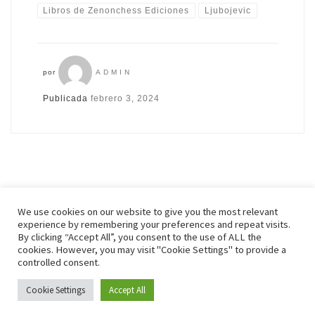
Libros de Zenonchess Ediciones
Ljubojevic
por
ADMIN
Publicada
febrero 3, 2024
We use cookies on our website to give you the most relevant
experience by remembering your preferences and repeat visits.
By clicking “Accept All”, you consent to the use of ALL the
© 2026
Zenonchess Ediciones
– Todos los derechos reservados
cookies. However, you may visit "Cookie Settings" to provide a
Funciona con
WP
– Diseñado con el
Tema Customizr
controlled consent.
Cookie Settings
Accept All