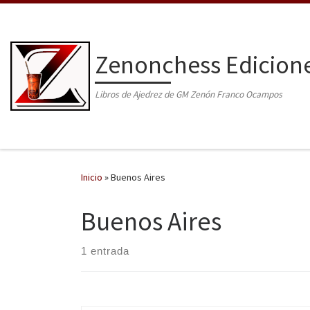
Saltar al contenido
Zenonchess Edicion
Libros de Ajedrez de GM Zenón Franco Ocampos
Inicio
»
Buenos Aires
Buenos Aires
1 entrada