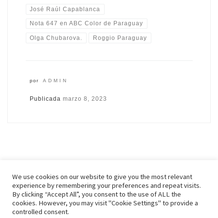
José Raúl Capablanca
Nota 647 en ABC Color de Paraguay
Olga Chubarova.
Roggio Paraguay
por
ADMIN
Publicada
marzo 8, 2023
We use cookies on our website to give you the most relevant
experience by remembering your preferences and repeat visits.
By clicking “Accept All”, you consent to the use of ALL the
© 2026
Zenonchess Ediciones
– Todos los derechos reservados
cookies. However, you may visit "Cookie Settings" to provide a
Funciona con
WP
– Diseñado con el
Tema Customizr
controlled consent.