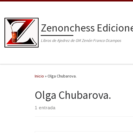
Saltar al contenido
Zenonchess Edicion
Libros de Ajedrez de GM Zenón Franco Ocampos
Inicio
»
Olga Chubarova.
Olga Chubarova.
1 entrada