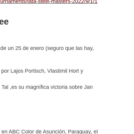
ournaments/tata-steel-masters-2022/9/1/1
Zee
de un 25 de enero (seguro que las hay,
por Lajos Portisch, Vlastimil Hort y
e Tal ,es su magnífica victoria sobre Jan
a en ABC Color de Asunción, Paraguay, el