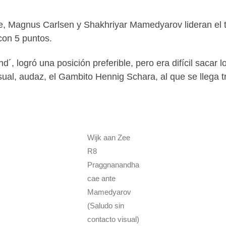
e, Magnus Carlsen y Shakhriyar Mamedyarov lideran el t
 con 5 puntos.
´, logró una posición preferible, pero era difícil sacar 
usual, audaz, el Gambito Hennig Schara, al que se llega 
Wijk aan Zee
R8
Praggnanandha
cae ante
Mamedyarov
(Saludo sin
contacto visual)