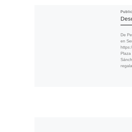
Publi
Desd
De Pe
en Ser
https:
Plaza
Sánche
regal