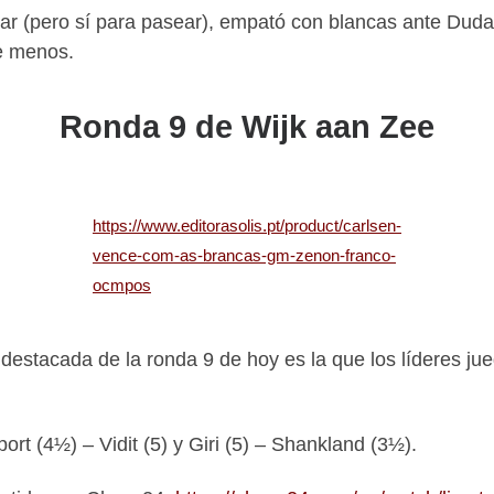
ugar (pero sí para pasear), empató con blancas ante Duda
de menos.
Ronda 9 de Wijk aan Zee
https://www.editorasolis.pt/product/carlsen-
vence-com-as-brancas-gm-zenon-franco-
ocmpos
 destacada de la ronda 9 de hoy es la que los líderes j
ort (4½) – Vidit (5) y Giri (5) – Shankland (3½).