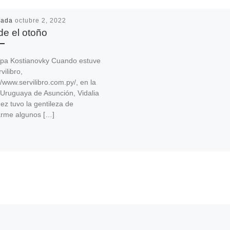
cada
octubre 2, 2022
e el otoño
pa Kostianovky Cuando estuve
vilibro,
//www.servilibro.com.py/, en la
 Uruguaya de Asunción, Vidalia
z tuvo la gentileza de
arme algunos […]