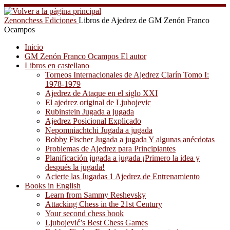
Saltar
al
Zenonchess Ediciones
Libros de Ajedrez de GM Zenón Franco
contenido
Ocampos
Inicio
GM Zenón Franco Ocampos El autor
Libros en castellano
Torneos Internacionales de Ajedrez Clarín Tomo I:
1978-1979
Ajedrez de Ataque en el siglo XXI
El ajedrez original de Ljubojevic
Rubinstein Jugada a jugada
Ajedrez Posicional Explicado
Nepomniachtchi Jugada a jugada
Bobby Fischer Jugada a jugada Y algunas anécdotas
Problemas de Ajedrez para Principiantes
Planificación jugada a jugada ¡Primero la idea y
después la jugada!
Acierte las Jugadas 1 Ajedrez de Entrenamiento
Books in English
Learn from Sammy Reshevsky
Attacking Chess in the 21st Century
Your second chess book
Ljubojević’s Best Chess Games