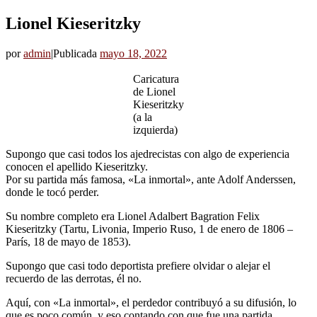
Lionel Kieseritzky
por
admin
|
Publicada
mayo 18, 2022
Caricatura
de Lionel
Kieseritzky
(a la
izquierda)
Supongo que casi todos los ajedrecistas con algo de experiencia
conocen el apellido Kieseritzky.
Por su partida más famosa, «La inmortal», ante Adolf Anderssen,
donde le tocó perder.
Su nombre completo era Lionel Adalbert Bagration Felix
Kieseritzky (Tartu, Livonia, Imperio Ruso, 1 de enero de 1806 –
París, 18 de mayo de 1853).
Supongo que casi todo deportista prefiere olvidar o alejar el
recuerdo de las derrotas, él no.
Aquí, con «La inmortal», el perdedor contribuyó a su difusión, lo
que es poco común, y eso contando con que fue una partida