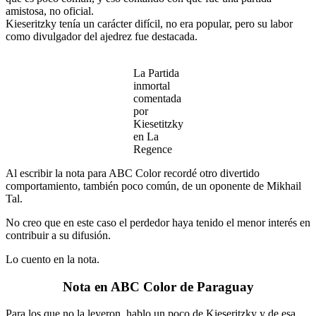
amistosa, no oficial.
Kieseritzky tenía un carácter difícil, no era popular, pero su labor
como divulgador del ajedrez fue destacada.
La Partida
inmortal
comentada
por
Kiesetitzky
en La
Regence
Al escribir la nota para ABC Color recordé otro divertido
comportamiento, también poco común, de un oponente de Mikhail
Tal.
No creo que en este caso el perdedor haya tenido el menor interés en
contribuir a su difusión.
Lo cuento en la nota.
Nota en ABC Color de Paraguay
Para los que no la leyeron, hablo un poco de Kieseritzky y de esa