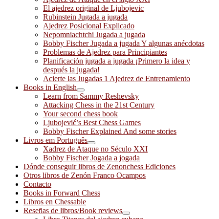
El ajedrez original de Ljubojevic
Rubinstein Jugada a jugada
Ajedrez Posicional Explicado
Nepomniachtchi Jugada a jugada
Bobby Fischer Jugada a jugada Y algunas anécdotas
Problemas de Ajedrez para Principiantes
Planificación jugada a jugada ¡Primero la idea y
después la jugada!
Acierte las Jugadas 1 Ajedrez de Entrenamiento
Books in English
Learn from Sammy Reshevsky
Attacking Chess in the 21st Century
Your second chess book
Ljubojević’s Best Chess Games
Bobby Fischer Explained And some stories
Livros em Português
Xadrez de Ataque no Século XXI
Bobby Fischer Jogada a jogada
Dónde conseguir libros de Zenonchess Ediciones
Otros libros de Zenón Franco Ocampos
Contacto
Books in Forward Chess
Libros en Chessable
Reseñas de libros/Book reviews