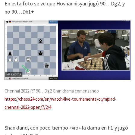
En esta foto se ve que Hovhannisyan jugó 90…Dg2, y
no 90…Dh1+
Chennai 2022 R7 90…Dg2 Gran drama comenzando
https://chess24.com/en/watch/live-tournaments/olympiad-
chennai-2022-open/7/2/4
Shankland, con poco tiempo «vio» la dama en h1 y jugó