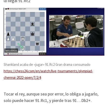
la ilegal 91.Rc2
Shankland acaba de «jugar» 91.Rc2 Gran drama consumado
https://chess24.com/en/watch/live-tournaments/olympiad-
chennai-2022-open/7/2/4
Tocar el rey, aunque sea por error, lo obliga a jugarlo,
solo puede hacer 91.Rc1, y pierde tras 91…Db2+.