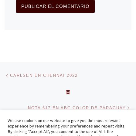
Navegación de entradas
Entrada anterior
CARLSEN EN CHENNAI 2022
VOLVER A LA LISTA DE 
En
NOTA 617 EN ABC COLOR DE PARAGUAY
We use cookies on our website to give you the most relevant
experience by remembering your preferences and repeat visits.
By clicking “Accept All”, you consent to the use of ALL the
© 2026
Zenonchess Ediciones
– Todos los derechos reservados