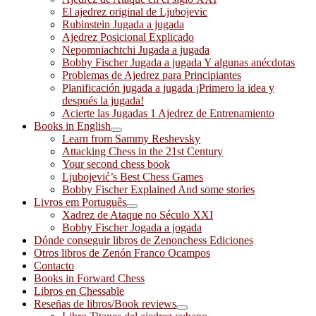
El ajedrez original de Ljubojevic
Rubinstein Jugada a jugada
Ajedrez Posicional Explicado
Nepomniachtchi Jugada a jugada
Bobby Fischer Jugada a jugada Y algunas anécdotas
Problemas de Ajedrez para Principiantes
Planificación jugada a jugada ¡Primero la idea y
después la jugada!
Acierte las Jugadas 1 Ajedrez de Entrenamiento
Books in English
Learn from Sammy Reshevsky
Attacking Chess in the 21st Century
Your second chess book
Ljubojević’s Best Chess Games
Bobby Fischer Explained And some stories
Livros em Português
Xadrez de Ataque no Século XXI
Bobby Fischer Jogada a jogada
Dónde conseguir libros de Zenonchess Ediciones
Otros libros de Zenón Franco Ocampos
Contacto
Books in Forward Chess
Libros en Chessable
Reseñas de libros/Book reviews