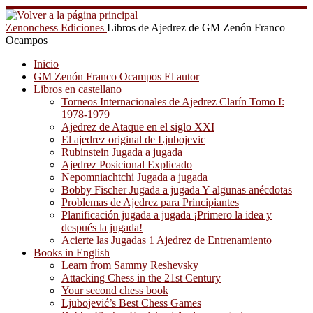
Saltar
al
Zenonchess Ediciones
Libros de Ajedrez de GM Zenón Franco
contenido
Ocampos
Inicio
GM Zenón Franco Ocampos El autor
Libros en castellano
Torneos Internacionales de Ajedrez Clarín Tomo I:
1978-1979
Ajedrez de Ataque en el siglo XXI
El ajedrez original de Ljubojevic
Rubinstein Jugada a jugada
Ajedrez Posicional Explicado
Nepomniachtchi Jugada a jugada
Bobby Fischer Jugada a jugada Y algunas anécdotas
Problemas de Ajedrez para Principiantes
Planificación jugada a jugada ¡Primero la idea y
después la jugada!
Acierte las Jugadas 1 Ajedrez de Entrenamiento
Books in English
Learn from Sammy Reshevsky
Attacking Chess in the 21st Century
Your second chess book
Ljubojević’s Best Chess Games