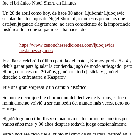
fue el británico Nigel Short, en Linares.
Un 28 de abril como hoy, de hace 30 años, Ljubomir Ljubojevic,
señalando a los hijos de Nigel Short, dijo que esos pequeños que
estaban jugando alegremente, no eran conscientes de la importancia
histórica de lo que su padre estaba haciendo.
https://www.zenonchessediciones.com/ljubojevics-
best-chess-games/
Ese día se celebró la última partida del match, Karpov perdía 5 a 4 y
debía ganar para igualar la contienda, jugó de modo arriesgado, pero
Short, entonces con 26 años, ganó con toda justicia y ganó el
derecho a enfrentarse a Kasparov.
Fue una gran sorpresa y un cambio histórico.
Se puede decir que fue el principio del declive de Karpov, si bien
nominalmente volvió a ser campeón del mundo más veces, pero no
el mejor.
Siguió logrando triunfos y se mantuvo en los primeros puestos por
varios años más, y 30 años después todavía juega ocasionalmente.
Para Short ese ciclo fue el punto máximo de su carrera, derrotó en la