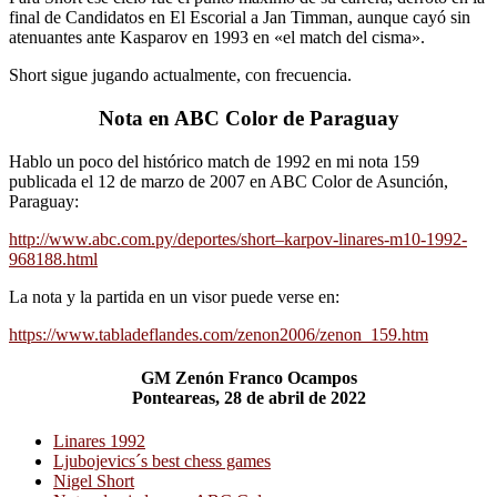
final de Candidatos en El Escorial a Jan Timman, aunque cayó sin
atenuantes ante Kasparov en 1993 en «el match del cisma».
Short sigue jugando actualmente, con frecuencia.
Nota en ABC Color de Paraguay
Hablo un poco del histórico match de 1992 en mi nota 159
publicada el 12 de marzo de 2007 en ABC Color de Asunción,
Paraguay:
http://www.abc.com.py/deportes/short–karpov-linares-m10-1992-
968188.html
La nota y la partida en un visor puede verse en:
https://www.tabladeflandes.com/zenon2006/zenon_159.htm
GM Zenón Franco Ocampos
Ponteareas, 28 de abril de 2022
Linares 1992
Ljubojevics´s best chess games
Nigel Short