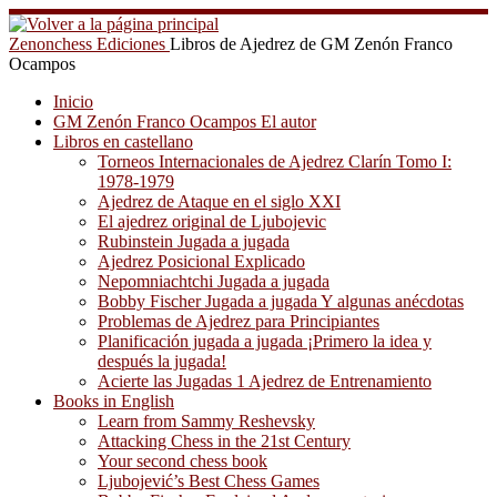
Saltar
al
Zenonchess Ediciones
Libros de Ajedrez de GM Zenón Franco
contenido
Ocampos
Inicio
GM Zenón Franco Ocampos El autor
Libros en castellano
Torneos Internacionales de Ajedrez Clarín Tomo I:
1978-1979
Ajedrez de Ataque en el siglo XXI
El ajedrez original de Ljubojevic
Rubinstein Jugada a jugada
Ajedrez Posicional Explicado
Nepomniachtchi Jugada a jugada
Bobby Fischer Jugada a jugada Y algunas anécdotas
Problemas de Ajedrez para Principiantes
Planificación jugada a jugada ¡Primero la idea y
después la jugada!
Acierte las Jugadas 1 Ajedrez de Entrenamiento
Books in English
Learn from Sammy Reshevsky
Attacking Chess in the 21st Century
Your second chess book
Ljubojević’s Best Chess Games