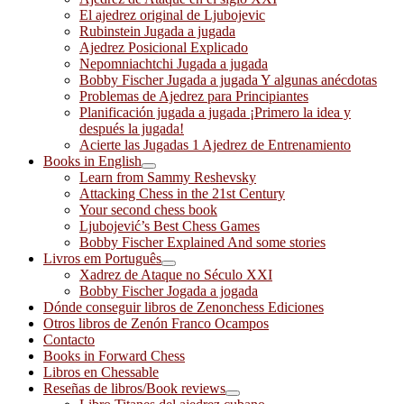
El ajedrez original de Ljubojevic
Rubinstein Jugada a jugada
Ajedrez Posicional Explicado
Nepomniachtchi Jugada a jugada
Bobby Fischer Jugada a jugada Y algunas anécdotas
Problemas de Ajedrez para Principiantes
Planificación jugada a jugada ¡Primero la idea y
después la jugada!
Acierte las Jugadas 1 Ajedrez de Entrenamiento
Books in English
Learn from Sammy Reshevsky
Attacking Chess in the 21st Century
Your second chess book
Ljubojević’s Best Chess Games
Bobby Fischer Explained And some stories
Livros em Português
Xadrez de Ataque no Século XXI
Bobby Fischer Jogada a jogada
Dónde conseguir libros de Zenonchess Ediciones
Otros libros de Zenón Franco Ocampos
Contacto
Books in Forward Chess
Libros en Chessable
Reseñas de libros/Book reviews