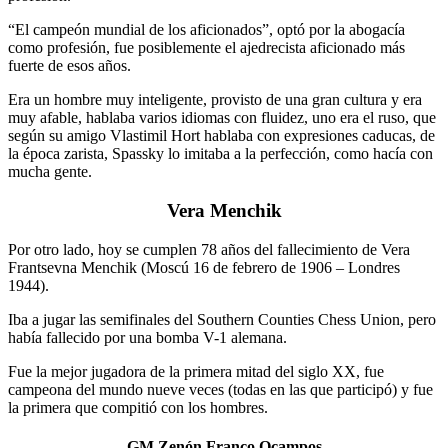
“El campeón mundial de los aficionados”, optó por la abogacía
como profesión, fue posiblemente el ajedrecista aficionado más
fuerte de esos años.
Era un hombre muy inteligente, provisto de una gran cultura y era
muy afable, hablaba varios idiomas con fluidez, uno era el ruso, que
según su amigo Vlastimil Hort hablaba con expresiones caducas, de
la época zarista, Spassky lo imitaba a la perfección, como hacía con
mucha gente.
Vera Menchik
Por otro lado, hoy se cumplen 78 años del fallecimiento de Vera
Frantsevna Menchik (Moscú 16 de febrero de 1906 – Londres
1944).
Iba a jugar las semifinales del Southern Counties Chess Union, pero
había fallecido por una bomba V-1 alemana.
Fue la mejor jugadora de la primera mitad del siglo XX, fue
campeona del mundo nueve veces (todas en las que participó) y fue
la primera que compitió con los hombres.
GM Zenón Franco Ocampos