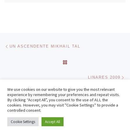
Navegación de entradas
Entrada anterior
UN ASCENDENTE MIKHAIL TAL
VOLVER A LA LISTA DE 
En
LINARES 2009
We use cookies on our website to give you the most relevant
experience by remembering your preferences and repeat visits.
By clicking “Accept All”, you consent to the use of ALL the
© 2026
Zenonchess Ediciones
– Todos los derechos reservados
cookies. However, you may visit "Cookie Settings" to provide a
Funciona con
WP
– Diseñado con el
Tema Customizr
controlled consent.
Cookie Settings
Accept All