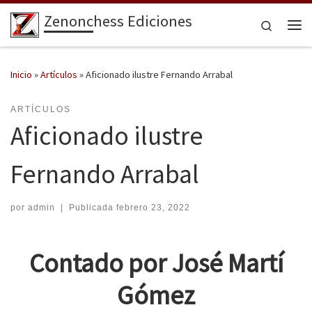
Zenonchess Ediciones
Saltar al contenido
Search
Me
Inicio
»
Artículos
»
Aficionado ilustre Fernando Arrabal
ARTÍCULOS
Aficionado ilustre
Fernando Arrabal
por
admin
|
Publicada
febrero 23, 2022
Contado por José Martí
Gómez