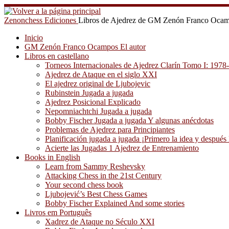
Saltar
al
Zenonchess Ediciones
Libros de Ajedrez de GM Zenón Franco Oca
contenido
Inicio
GM Zenón Franco Ocampos El autor
Libros en castellano
Torneos Internacionales de Ajedrez Clarín Tomo I: 1978
Ajedrez de Ataque en el siglo XXI
El ajedrez original de Ljubojevic
Rubinstein Jugada a jugada
Ajedrez Posicional Explicado
Nepomniachtchi Jugada a jugada
Bobby Fischer Jugada a jugada Y algunas anécdotas
Problemas de Ajedrez para Principiantes
Planificación jugada a jugada ¡Primero la idea y después 
Acierte las Jugadas 1 Ajedrez de Entrenamiento
Books in English
Learn from Sammy Reshevsky
Attacking Chess in the 21st Century
Your second chess book
Ljubojević’s Best Chess Games
Bobby Fischer Explained And some stories
Livros em Português
Xadrez de Ataque no Século XXI