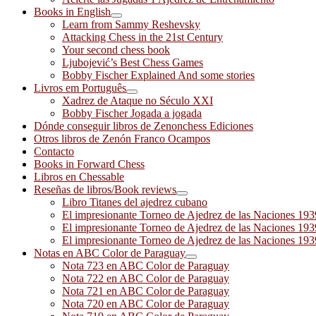
Books in English
Learn from Sammy Reshevsky
Attacking Chess in the 21st Century
Your second chess book
Ljubojević’s Best Chess Games
Bobby Fischer Explained And some stories
Livros em Português
Xadrez de Ataque no Século XXI
Bobby Fischer Jogada a jogada
Dónde conseguir libros de Zenonchess Ediciones
Otros libros de Zenón Franco Ocampos
Contacto
Books in Forward Chess
Libros en Chessable
Reseñas de libros/Book reviews
Libro Titanes del ajedrez cubano
El impresionante Torneo de Ajedrez de las Naciones 19
El impresionante Torneo de Ajedrez de las Naciones 19
El impresionante Torneo de Ajedrez de las Naciones 19
Notas en ABC Color de Paraguay
Nota 723 en ABC Color de Paraguay
Nota 722 en ABC Color de Paraguay
Nota 721 en ABC Color de Paraguay
Nota 720 en ABC Color de Paraguay