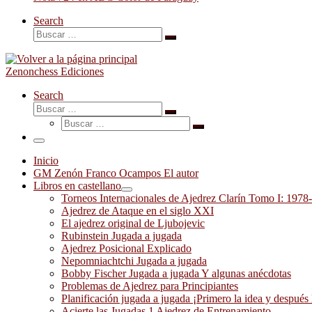
Search
Buscar
Buscar
…
Zenonchess Ediciones
Search
Buscar
Buscar
Buscar
…
Buscar
…
Menú
Inicio
GM Zenón Franco Ocampos El autor
Libros en castellano
Torneos Internacionales de Ajedrez Clarín Tomo I: 1978
Ajedrez de Ataque en el siglo XXI
El ajedrez original de Ljubojevic
Rubinstein Jugada a jugada
Ajedrez Posicional Explicado
Nepomniachtchi Jugada a jugada
Bobby Fischer Jugada a jugada Y algunas anécdotas
Problemas de Ajedrez para Principiantes
Planificación jugada a jugada ¡Primero la idea y después 
Acierte las Jugadas 1 Ajedrez de Entrenamiento