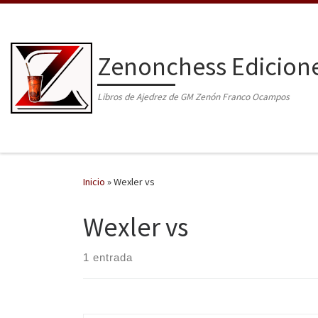
Saltar al contenido
Zenonchess Edicion
Libros de Ajedrez de GM Zenón Franco Ocampos
Inicio
»
Wexler vs
Wexler vs
1 entrada