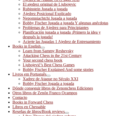
El ajedrez original de Ljubojevic
Rubinstein Jugada a jugada
Ajedrez Posicional Explicado
Nepomniachtchi Jugada a jugada
Bobby Fischer Jugada a jugada Y algunas anécdotas
Problemas de Ajedrez para Principiantes
Planificación jugada a jugada ¡Primero la idea y
después la jugada!
Acierte las Jugadas 1 Ajedrez de Entrenamiento
Books in English
Learn from Sammy Reshevsky
Attacking Chess in the 21st Century
Your second chess book
Ljubojević’s Best Chess Games
Bobby Fischer Explained And some stories
Livros em Português
Xadrez de Ataque no Século XXI
Bobby Fischer Jogada a jogada
Dónde conseguir libros de Zenonchess Ediciones
Otros libros de Zenón Franco Ocampos
Contacto
Books in Forward Chess
Libros en Chessable
Reseñas de libros/Book reviews