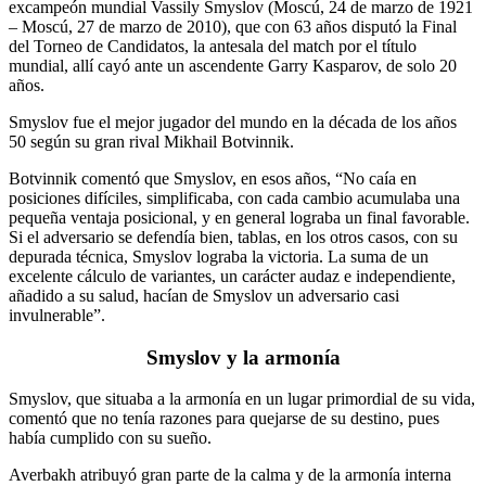
excampeón mundial Vassily Smyslov (Moscú, 24 de marzo de 1921
– Moscú, 27 de marzo de 2010), que con 63 años disputó la Final
del Torneo de Candidatos, la antesala del match por el título
mundial, allí cayó ante un ascendente Garry Kasparov, de solo 20
años.
Smyslov fue el mejor jugador del mundo en la década de los años
50 según su gran rival Mikhail Botvinnik.
Botvinnik comentó que Smyslov, en esos años, “No caía en
posiciones difíciles, simplificaba, con cada cambio acumulaba una
pequeña ventaja posicional, y en general lograba un final favorable.
Si el adversario se defendía bien, tablas, en los otros casos, con su
depurada técnica, Smyslov lograba la victoria. La suma de un
excelente cálculo de variantes, un carácter audaz e independiente,
añadido a su salud, hacían de Smyslov un adversario casi
invulnerable”.
Smyslov y la armonía
Smyslov, que situaba a la armonía en un lugar primordial de su vida,
comentó que no tenía razones para quejarse de su destino, pues
había cumplido con su sueño.
Averbakh atribuyó gran parte de la calma y de la armonía interna