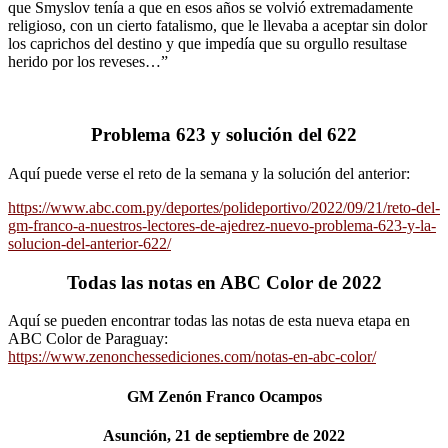
que Smyslov tenía a que en esos años se volvió extremadamente
religioso, con un cierto fatalismo, que le llevaba a aceptar sin dolor
los caprichos del destino y que impedía que su orgullo resultase
herido por los reveses…”
Problema 623 y solución del 622
Aquí puede verse el reto de la semana y la solución del anterior:
https://www.abc.com.py/deportes/polideportivo/2022/09/21/reto-del-
gm-franco-a-nuestros-lectores-de-ajedrez-nuevo-problema-623-y-la-
solucion-del-anterior-622/
Todas las notas en ABC Color de 2022
Aquí se pueden encontrar todas las notas de esta nueva etapa en
ABC Color de Paraguay:
https://www.zenonchessediciones.com/notas-en-abc-color/
GM Zenón Franco Ocampos
Asunción, 21 de septiembre de 2022