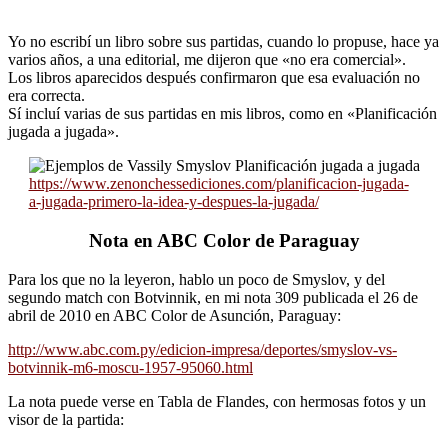
Yo no escribí un libro sobre sus partidas, cuando lo propuse, hace ya
varios años, a una editorial, me dijeron que «no era comercial».
Los libros aparecidos después confirmaron que esa evaluación no
era correcta.
Sí incluí varias de sus partidas en mis libros, como en «Planificación
jugada a jugada».
https://www.zenonchessediciones.com/planificacion-jugada-
a-jugada-primero-la-idea-y-despues-la-jugada/
Nota en ABC Color de Paraguay
Para los que no la leyeron, hablo un poco de Smyslov, y del
segundo match con Botvinnik, en mi nota 309 publicada el 26 de
abril de 2010 en ABC Color de Asunción, Paraguay:
http://www.abc.com.py/edicion-impresa/deportes/smyslov-vs-
botvinnik-m6-moscu-1957-95060.html
La nota puede verse en Tabla de Flandes, con hermosas fotos y un
visor de la partida: