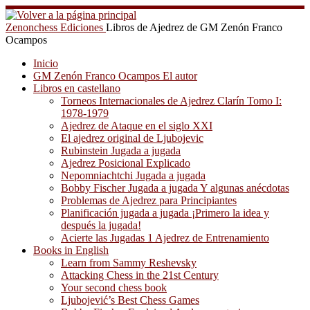
Saltar
al
Zenonchess Ediciones
Libros de Ajedrez de GM Zenón Franco
contenido
Ocampos
Inicio
GM Zenón Franco Ocampos El autor
Libros en castellano
Torneos Internacionales de Ajedrez Clarín Tomo I:
1978-1979
Ajedrez de Ataque en el siglo XXI
El ajedrez original de Ljubojevic
Rubinstein Jugada a jugada
Ajedrez Posicional Explicado
Nepomniachtchi Jugada a jugada
Bobby Fischer Jugada a jugada Y algunas anécdotas
Problemas de Ajedrez para Principiantes
Planificación jugada a jugada ¡Primero la idea y
después la jugada!
Acierte las Jugadas 1 Ajedrez de Entrenamiento
Books in English
Learn from Sammy Reshevsky
Attacking Chess in the 21st Century
Your second chess book
Ljubojević’s Best Chess Games