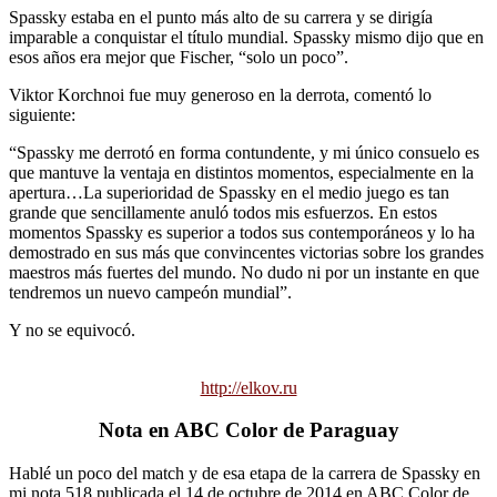
Spassky estaba en el punto más alto de su carrera y se dirigía
imparable a conquistar el título mundial. Spassky mismo dijo que en
esos años era mejor que Fischer, “solo un poco”.
Viktor Korchnoi fue muy generoso en la derrota, comentó lo
siguiente:
“Spassky me derrotó en forma contundente, y mi único consuelo es
que mantuve la ventaja en distintos momentos, especialmente en la
apertura…La superioridad de Spassky en el medio juego es tan
grande que sencillamente anuló todos mis esfuerzos. En estos
momentos Spassky es superior a todos sus contemporáneos y lo ha
demostrado en sus más que convincentes victorias sobre los grandes
maestros más fuertes del mundo. No dudo ni por un instante en que
tendremos un nuevo campeón mundial”.
Y no se equivocó.
http://elkov.ru
Nota en ABC Color de Paraguay
Hablé un poco del match y de esa etapa de la carrera de Spassky en
mi nota 518 publicada el 14 de octubre de 2014 en ABC Color de