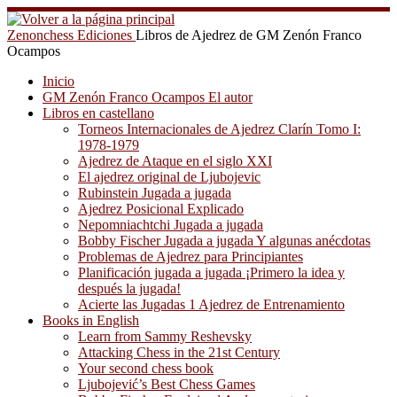
Saltar
al
Zenonchess Ediciones
Libros de Ajedrez de GM Zenón Franco
contenido
Ocampos
Inicio
GM Zenón Franco Ocampos El autor
Libros en castellano
Torneos Internacionales de Ajedrez Clarín Tomo I:
1978-1979
Ajedrez de Ataque en el siglo XXI
El ajedrez original de Ljubojevic
Rubinstein Jugada a jugada
Ajedrez Posicional Explicado
Nepomniachtchi Jugada a jugada
Bobby Fischer Jugada a jugada Y algunas anécdotas
Problemas de Ajedrez para Principiantes
Planificación jugada a jugada ¡Primero la idea y
después la jugada!
Acierte las Jugadas 1 Ajedrez de Entrenamiento
Books in English
Learn from Sammy Reshevsky
Attacking Chess in the 21st Century
Your second chess book
Ljubojević’s Best Chess Games