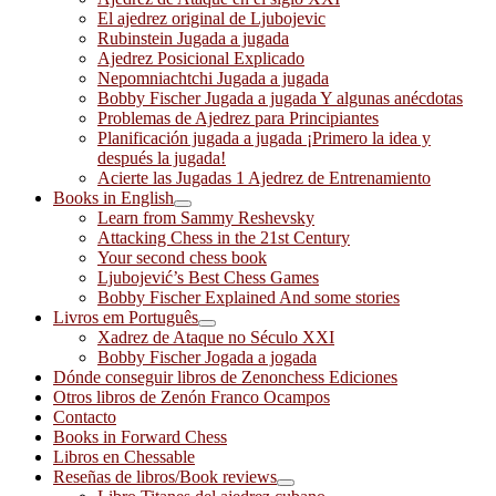
El ajedrez original de Ljubojevic
Rubinstein Jugada a jugada
Ajedrez Posicional Explicado
Nepomniachtchi Jugada a jugada
Bobby Fischer Jugada a jugada Y algunas anécdotas
Problemas de Ajedrez para Principiantes
Planificación jugada a jugada ¡Primero la idea y
después la jugada!
Acierte las Jugadas 1 Ajedrez de Entrenamiento
Books in English
Learn from Sammy Reshevsky
Attacking Chess in the 21st Century
Your second chess book
Ljubojević’s Best Chess Games
Bobby Fischer Explained And some stories
Livros em Português
Xadrez de Ataque no Século XXI
Bobby Fischer Jogada a jogada
Dónde conseguir libros de Zenonchess Ediciones
Otros libros de Zenón Franco Ocampos
Contacto
Books in Forward Chess
Libros en Chessable
Reseñas de libros/Book reviews